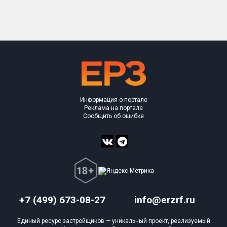
Только новые
Оценка ЕРЗ ЖК
от
до
с продажами
Информация о портале
Рейтинг ЕРЗ
Реклама на портале
Сообщить об ошибке
Найдено:
Жилых комплексов
1 из 176
Многоквартирных домов
1 из 501
Блокированных домов
0 из 7
Домов с апартаментами
0 из 1
+7 (499) 673-08-27
info@erzrf.ru
Поселков таунхаусов
0 из 2
Единый ресурс застройщиков — уникальный проект, реализуемый
Блокированных домов
0 из 5