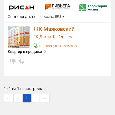
Округ
Все
Сортировать по
оценке ЕРЗ
Район в городе
Все
ЖК Маяковский
ГК Декор-Трейд
н/р
Цена
₽/м²
млн ₽
г. Пенза, ул. Измайлова
от
до
Квартир в продаже:
0
Общая площадь, м²
от
до
Срок сдачи
от
до
Вид объекта
1 - 1 из 1 новостроек
««
«
1
»
»»
Кол-во комнат