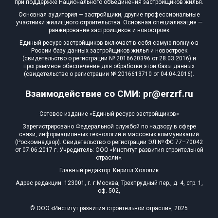
при поддержке Национального объединения застройщиков жилья.
Квартир, апартаментов,
Основная аудитория — застройщики, другие профессиональные
блоков в БД
0 из 15 525
участники жилищного строительства. Основная специализация —
ранжирование застройщиков и новостроек
Единый ресурс застройщиков включает в себя самую полную в
России базу данных застройщиков жилья и новостроек
(свидетельство о регистрации № 2016620396 от 28.03.2016) и
программное обеспечение для обработки этой базы данных
(свидетельство о регистрации № 2016613710 от 04.04.2016).
Взаимодействие со СМИ: pr@erzrf.ru
Сетевое издание «Единый ресурс застройщиков»
Зарегистрировано Федеральной службой по надзору в сфере
связи, информационных технологий и массовых коммуникаций
(Роскомнадзор). Свидетельство о регистрации ЭЛ № ФС 77–70042
от 07.06.2017 г. Учредитель: ООО «Институт развития строительной
отрасли».
Главный редактор: Кирилл Холопик
Адрес редакции: 123001, г. г.Москва, Трехпрудный пер., д. 4, стр. 1,
оф. 502,
© ООО «Институт развития строительной отрасли», 2025