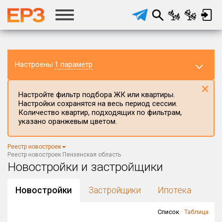
Настроены
1 параметр
×
Настройте фильтр подбора ЖК или квартиры.
Настройки сохранятся на весь период сессии.
Количество квартир, подходящих по фильтрам,
указано оранжевым цветом.
Регион ЖК
Реестр новостроек
Пензенская область
×
Реестр новостроек Пензенская область
Новостройки и застройщики
Район в регионе
Все
Новостройки
Застройщики
Ипотека
Населённый пункт
Список
Таблица