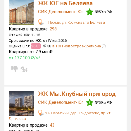
ЖК ЮГ на Беляева
Только новые
СИК Девелопмент-Юг
№59 в РФ
5
Оценка ЕРЗ ЖК
г. Пермь, ул. Космонавта Беляева
от
до
Квартир в продаже:
298
Этажей ЖК:
1 -
15
Срок сдачи по ЖК:
от IV кв. 2026
с продажами
Оценка ЕРЗ:
26.85
№ 58
в ТОП новостроек региона
?
Квартиры от 7.9 млн₽
от 177 100 ₽/м²
Рейтинг ЕРЗ
Найдено:
Жилых комплексов
4 из 451
ЖК Мы.Клубный пригород
Многоквартирных домов
43 из 880
СИК Девелопмент-Юг
№59 в РФ
5
Блокированных домов
0 из 2
Домов с апартаментами
0 из 1
р-н Пермский, дер. Кондратово, пр-кт
Дягилева
Поселков таунхаусов
0 из 7
Квартир в продаже:
43
Блокированных домов
0 из 23