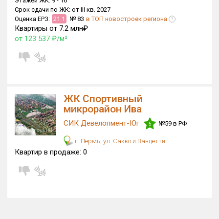
Этажей ЖК:
9 -
16
Срок сдачи по ЖК:
от III кв. 2027
Квартир, апартаментов,
Оценка ЕРЗ:
21.1
№ 83
в ТОП новостроек региона
блоков в БД
346 из 14 149
?
Квартиры от 7.2 млн₽
от 123 537 ₽/м²
ЖК Спортивный
микрорайон Ива
СИК Девелопмент-Юг
№59 в РФ
5
г. Пермь, ул. Сакко и Ванцетти
Квартир в продаже:
0