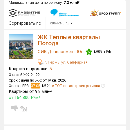
Минимальная цена по региону:
7.2 млн₽
Округ
Все
Сортировать по
оценке ЕРЗ
Район в городе
Все
ЖК Теплые кварталы
Погода
Цена
₽/м²
млн ₽
СИК Девелопмент-Юг
№59 в РФ
от
до
5
г. Пермь, ул. Сапфирная
Общая площадь, м²
Квартир в продаже:
5
от
до
Этажей ЖК:
2 -
22
Срок сдачи по ЖК:
от IV кв. 2026
Срок сдачи
Оценка ЕРЗ:
37.05
№ 21
в ТОП новостроек региона
Сдан в 2015
IV кв. 2027
?
от
до
Квартиры от 9.8 млн₽
от 164 800 ₽/м²
Вид объекта
×
ДАП
×
МД
Кол-во комнат