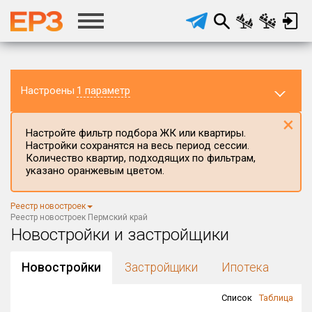
Настроены
1 параметр
×
Настройте фильтр подбора ЖК или квартиры.
Настройки сохранятся на весь период сессии.
Количество квартир, подходящих по фильтрам,
указано оранжевым цветом.
Регион ЖК
Реестр новостроек
Пермский край
×
Реестр новостроек Пермский край
Новостройки и застройщики
Район в регионе
Все
Новостройки
Застройщики
Ипотека
Населённый пункт
Список
Таблица