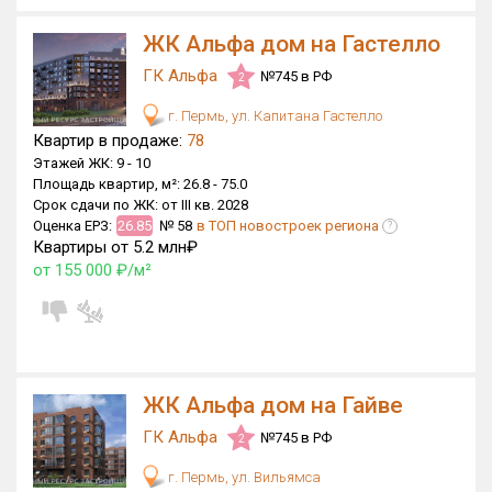
ЖК Альфа дом на Гастелло
ГК Альфа
№745 в РФ
2
г. Пермь, ул. Капитана Гастелло
Квартир в продаже:
78
Этажей ЖК:
9 -
10
Площадь квартир, м²:
26.8 -
75.0
Срок сдачи по ЖК:
от III кв. 2028
Оценка ЕРЗ:
26.85
№ 58
в ТОП новостроек региона
?
Квартиры от 5.2 млн₽
от 155 000 ₽/м²
ЖК Альфа дом на Гайве
ГК Альфа
№745 в РФ
2
г. Пермь, ул. Вильямса