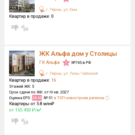
г. Пермь, ул. Ким
Квартир в продаже:
0
ЖК Альфа дом у Столицы
ГК Альфа
№745 в РФ
2
г. Пермь, ул. Лизы Чайкиной
Квартир в продаже:
16
Этажей ЖК:
5
Срок сдачи по ЖК:
от IV кв. 2027
Оценка ЕРЗ:
28.45
№ 51
в ТОП новостроек региона
?
Квартиры от 5.8 млн₽
от 155 450 ₽/м²