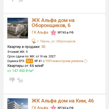
Квартир, апартаментов,
блоков в БД
183 из 13 948
ЖК Альфа дом на
Оборонщиков, 6
ГК Альфа
№745 в РФ
2
г. Пермь, ул. Оборонщиков
Квартир в продаже:
30
Этажей ЖК:
5
Срок сдачи по ЖК:
от IV кв. 2027
Оценка ЕРЗ:
32.2
№ 41
в ТОП новостроек региона
?
Квартиры от 4.6 млн₽
от 147 450 ₽/м²
ЖК Альфа дом на Ким, 46
ГК Альфа
№745 в РФ
2