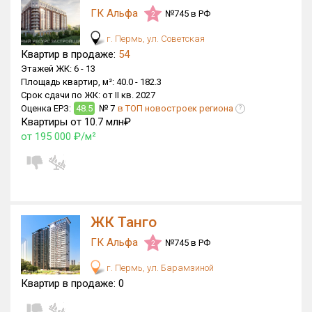
ГК Альфа
№745 в РФ
2
Только новые
г. Пермь, ул. Советская
Оценка ЕРЗ ЖК
Квартир в продаже:
54
от
до
Этажей ЖК:
6 -
13
Площадь квартир, м²:
40.0 -
182.3
Срок сдачи по ЖК:
от II кв. 2027
с продажами
Оценка ЕРЗ:
48.5
№ 7
в ТОП новостроек региона
?
Квартиры от 10.7 млн₽
от 195 000 ₽/м²
Рейтинг ЕРЗ
Найдено:
Жилых комплексов
19 из 451
ЖК Танго
Многоквартирных домов
20 из 880
ГК Альфа
№745 в РФ
2
Блокированных домов
0 из 2
Домов с апартаментами
0 из 1
г. Пермь, ул. Барамзиной
Квартир в продаже:
0
Поселков таунхаусов
0 из 7
Блокированных домов
0 из 23