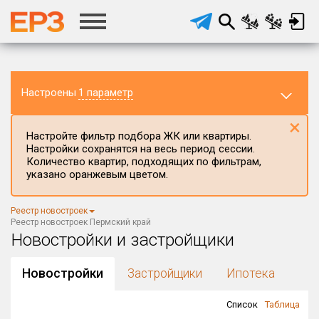
Настроены
1 параметр
×
Настройте фильтр подбора ЖК или квартиры.
Настройки сохранятся на весь период сессии.
Количество квартир, подходящих по фильтрам,
указано оранжевым цветом.
Регион ЖК
Реестр новостроек
Пермский край
×
Реестр новостроек Пермский край
Новостройки и застройщики
Район в регионе
Все
Новостройки
Застройщики
Ипотека
Населённый пункт
Список
Таблица