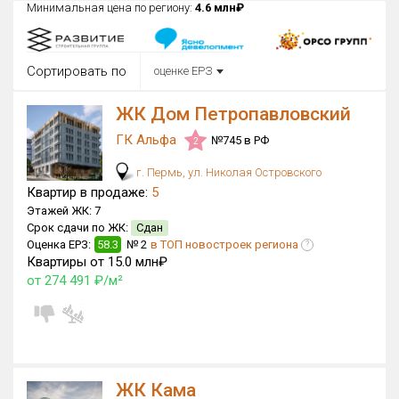
Минимальная цена по региону:
4.6 млн₽
Округ
Все
Сортировать по
оценке ЕРЗ
Район в городе
Все
ЖК Дом Петропавловский
ГК Альфа
№745 в РФ
Цена
2
₽/м²
млн ₽
от
до
г. Пермь, ул. Николая Островского
Квартир в продаже:
5
Общая площадь, м²
Этажей ЖК:
7
от
до
Срок сдачи по ЖК:
Сдан
Оценка ЕРЗ:
58.3
№ 2
в ТОП новостроек региона
?
Срок сдачи
Квартиры от 15.0 млн₽
Сдан в 2016
III кв. 2028
от
до
от 274 491 ₽/м²
Вид объекта
×
ДАП
×
МД
Кол-во комнат
ЖК Кама