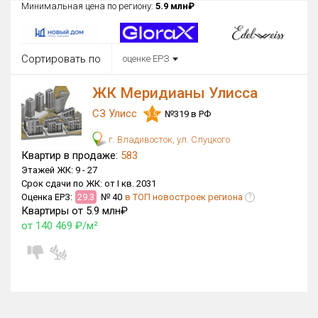
Минимальная цена по региону:
5.9 млн₽
Округ
Все
Сортировать по
оценке ЕРЗ
Район в городе
Все
ЖК Меридианы Улисса
СЗ Улисс
Цена
№319 в РФ
3.5
₽/м²
млн ₽
от
до
г. Владивосток, ул. Слуцкого
Квартир в продаже:
583
Общая площадь, м²
Этажей ЖК:
9 -
27
от
до
Срок сдачи по ЖК:
от I кв. 2031
Оценка ЕРЗ:
29.3
№ 40
в ТОП новостроек региона
?
Срок сдачи
Квартиры от 5.9 млн₽
Сдан в 2025
I кв. 2036
от
до
от 140 469 ₽/м²
Вид объекта
×
ДАП
×
МД
Кол-во комнат