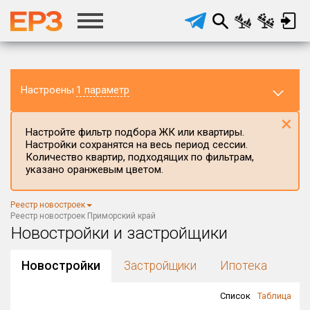
Настроены
1 параметр
×
Настройте фильтр подбора ЖК или квартиры.
Настройки сохранятся на весь период сессии.
Количество квартир, подходящих по фильтрам,
указано оранжевым цветом.
Регион ЖК
Реестр новостроек
Приморский край
×
Реестр новостроек Приморский край
Новостройки и застройщики
Район в регионе
Все
Новостройки
Застройщики
Ипотека
Населённый пункт
Список
Таблица