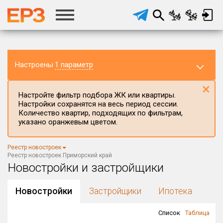
Настроены
1 параметр
×
Настройте фильтр подбора ЖК или квартиры.
Настройки сохранятся на весь период сессии.
Количество квартир, подходящих по фильтрам,
указано оранжевым цветом.
Регион ЖК
Реестр новостроек
Приморский край
×
Реестр новостроек Приморский край
Новостройки и застройщики
Район в регионе
Все
Новостройки
Застройщики
Ипотека
Населённый пункт
Список
Таблица