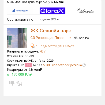
Минимальная цена по региону:
5.6 млн₽
Округ
Все
Сортировать по
оценке ЕРЗ
Район в городе
Все
ЖК Секвойя парк
СЗ Реновация Плюс
Цена
н/р
№342 в РФ
₽/м²
млн ₽
от
до
г. Владивосток, ул. Нейбута
Квартир в продаже:
467
Общая площадь, м²
Этажей ЖК:
30 -
33
от
до
Срок сдачи по ЖК:
от IV кв. 2029
Оценка ЕРЗ:
19
№ 117
в ТОП новостроек региона
?
Срок сдачи
Квартиры от 5.6 млн₽
от
до
от 170 000 ₽/м²
Вид объекта
×
ДАП
×
МД
Кол-во комнат