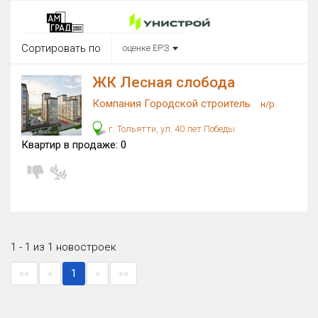
Округ
Все
Сортировать по
оценке ЕРЗ
Район в городе
Все
ЖК Лесная слобода
Компания Городской строитель
н/р
Цена
₽/м²
млн ₽
г. Тольятти, ул. 40 лет Победы
от
до
Квартир в продаже:
0
Общая площадь, м²
от
до
Срок сдачи
от
до
Вид объекта
1 - 1 из 1 новостроек
««
«
1
»
»»
Кол-во комнат