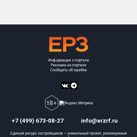
Только новые
Оценка ЕРЗ ЖК
от
до
с продажами
Информация о портале
Рейтинг ЕРЗ
Реклама на портале
Сообщить об ошибке
Найдено:
Жилых комплексов
1 из 343
Многоквартирных домов
4 из 1 232
Блокированных домов
0 из 52
Домов с апартаментами
0 из 1
+7 (499) 673-08-27
info@erzrf.ru
Поселков таунхаусов
0 из 5
Единый ресурс застройщиков — уникальный проект, реализуемый
Блокированных домов
0 из 71