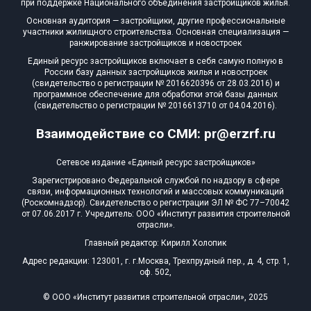
при поддержке Национального объединения застройщиков жилья.
Квартир, апартаментов,
Основная аудитория — застройщики, другие профессиональные
блоков в БД
0 из 10 470
участники жилищного строительства. Основная специализация —
ранжирование застройщиков и новостроек
Единый ресурс застройщиков включает в себя самую полную в
России базу данных застройщиков жилья и новостроек
(свидетельство о регистрации № 2016620396 от 28.03.2016) и
программное обеспечение для обработки этой базы данных
(свидетельство о регистрации № 2016613710 от 04.04.2016).
Взаимодействие со СМИ: pr@erzrf.ru
Сетевое издание «Единый ресурс застройщиков»
Зарегистрировано Федеральной службой по надзору в сфере
связи, информационных технологий и массовых коммуникаций
(Роскомнадзор). Свидетельство о регистрации ЭЛ № ФС 77–70042
от 07.06.2017 г. Учредитель: ООО «Институт развития строительной
отрасли».
Главный редактор: Кирилл Холопик
Адрес редакции: 123001, г. г.Москва, Трехпрудный пер., д. 4, стр. 1,
оф. 502,
© ООО «Институт развития строительной отрасли», 2025