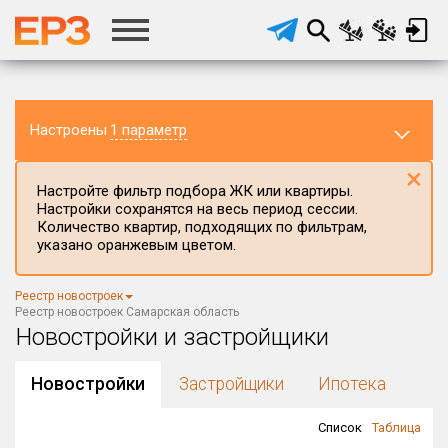
Настроены
1 параметр
×
Настройте фильтр подбора ЖК или квартиры.
Настройки сохранятся на весь период сессии.
Количество квартир, подходящих по фильтрам,
указано оранжевым цветом.
Регион ЖК
Реестр новостроек
Самарская область
×
Реестр новостроек Самарская область
Новостройки и застройщики
Район в регионе
Все
Новостройки
Застройщики
Ипотека
Населённый пункт
Список
Таблица