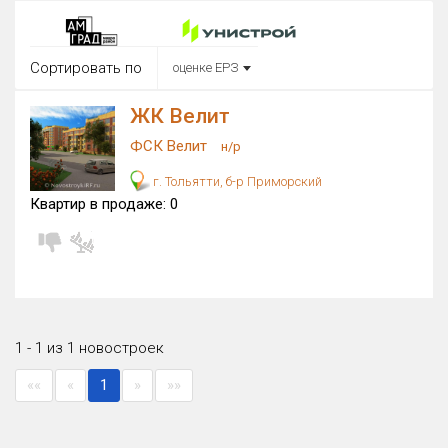
Округ
Все
Сортировать по
оценке ЕРЗ
Район в городе
Все
ЖК Велит
ФСК Велит
н/р
Цена
₽/м²
млн ₽
г. Тольятти, б-р Приморский
от
до
Квартир в продаже:
0
Общая площадь, м²
от
до
Срок сдачи
Сдан в 2015
от
до
Вид объекта
1 - 1 из 1 новостроек
««
«
1
»
»»
Кол-во комнат