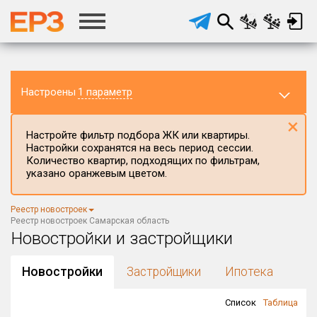
Настроены
1 параметр
×
Настройте фильтр подбора ЖК или квартиры.
Настройки сохранятся на весь период сессии.
Количество квартир, подходящих по фильтрам,
указано оранжевым цветом.
Регион ЖК
Реестр новостроек
Самарская область
×
Реестр новостроек Самарская область
Новостройки и застройщики
Район в регионе
Все
Новостройки
Застройщики
Ипотека
Населённый пункт
Список
Таблица