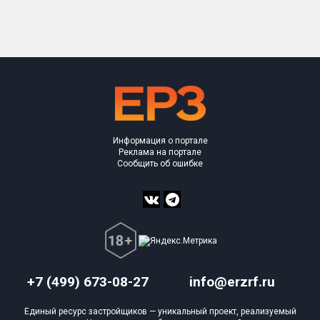
Только новые
Оценка ЕРЗ ЖК
от
до
с продажами
Информация о портале
Рейтинг ЕРЗ
Реклама на портале
Сообщить об ошибке
Найдено:
Жилых комплексов
1 из 343
Многоквартирных домов
5 из 1 232
Блокированных домов
6 из 52
Домов с апартаментами
0 из 1
+7 (499) 673-08-27
info@erzrf.ru
Поселков таунхаусов
0 из 5
Единый ресурс застройщиков — уникальный проект, реализуемый
Блокированных домов
0 из 71