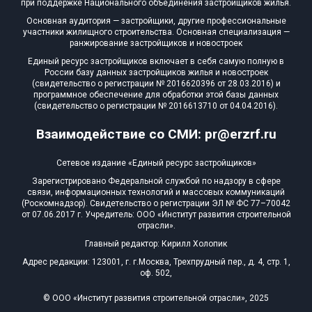
при поддержке Национального объединения застройщиков жилья.
Квартир, апартаментов,
Основная аудитория — застройщики, другие профессиональные
блоков в БД
0 из 10 470
участники жилищного строительства. Основная специализация —
ранжирование застройщиков и новостроек
Единый ресурс застройщиков включает в себя самую полную в
России базу данных застройщиков жилья и новостроек
(свидетельство о регистрации № 2016620396 от 28.03.2016) и
программное обеспечение для обработки этой базы данных
(свидетельство о регистрации № 2016613710 от 04.04.2016).
Взаимодействие со СМИ: pr@erzrf.ru
Сетевое издание «Единый ресурс застройщиков»
Зарегистрировано Федеральной службой по надзору в сфере
связи, информационных технологий и массовых коммуникаций
(Роскомнадзор). Свидетельство о регистрации ЭЛ № ФС 77–70042
от 07.06.2017 г. Учредитель: ООО «Институт развития строительной
отрасли».
Главный редактор: Кирилл Холопик
Адрес редакции: 123001, г. г.Москва, Трехпрудный пер., д. 4, стр. 1,
оф. 502,
© ООО «Институт развития строительной отрасли», 2025