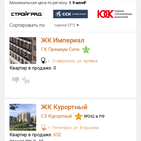
Минимальная цена по региону:
1.9 млн₽
Округ
Все
Сортировать по
оценке ЕРЗ
Район в городе
Все
ЖК Империал
ГК Премиум Сити
Цена
4.5
₽/м²
млн ₽
от
до
г. Ставрополь, ул. Артёма
Квартир в продаже:
0
Общая площадь, м²
от
до
Срок сдачи
от
до
ЖК Курортный
Вид объекта
СЗ Курортный
№262 в РФ
3.5
Кол-во комнат
г. Пятигорск, ул. Егоршина
Квартир в продаже:
652