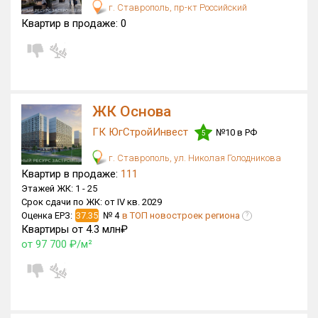
г. Ставрополь, пр-кт Российский
Квартир в продаже:
0
ЖК Основа
ГК ЮгСтройИнвест
№10 в РФ
5
г. Ставрополь, ул. Николая Голодникова
Квартир в продаже:
111
Этажей ЖК:
1 -
25
Срок сдачи по ЖК:
от IV кв. 2029
Оценка ЕРЗ:
37.35
№ 4
в ТОП новостроек региона
?
Квартиры от 4.3 млн₽
от 97 700 ₽/м²