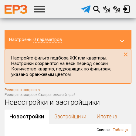
Настроены
0 параметров
×
Настройте фильтр подбора ЖК или квартиры.
Настройки сохранятся на весь период сессии.
Количество квартир, подходящих по фильтрам,
указано оранжевым цветом.
Регион ЖК
Реестр новостроек
Ставропольский край
×
Реестр новостроек Ставропольский край
Новостройки и застройщики
Район в регионе
Все
Новостройки
Застройщики
Ипотека
Населённый пункт
Список
Таблица