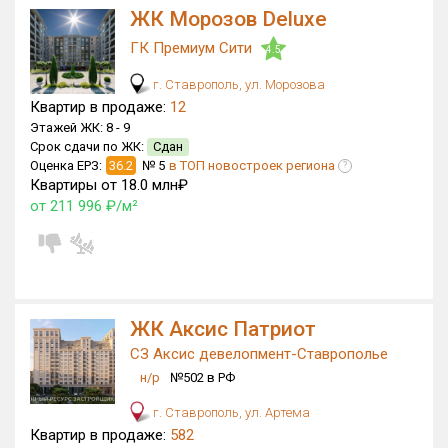
ЖК Морозов Deluxe
ГК Премиум Сити
4.5
г. Ставрополь, ул. Морозова
Квартир в продаже:
12
Этажей ЖК:
8 -
9
Срок сдачи по ЖК:
Сдан
Оценка ЕРЗ:
36.2
№ 5
в ТОП новостроек региона
?
Квартиры от 18.0 млн₽
от 211 996 ₽/м²
ЖК Аксис Патриот
СЗ Аксис девелопмент-Ставрополье
н/р
№502 в РФ
г. Ставрополь, ул. Артема
Квартир в продаже:
582