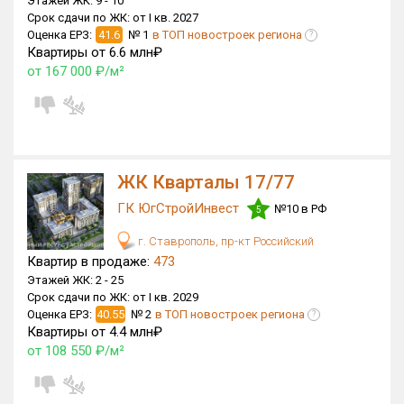
Этажей ЖК:
9 -
10
Срок сдачи по ЖК:
от I кв. 2027
Только новые
Оценка ЕРЗ:
41.6
№ 1
в ТОП новостроек региона
?
Квартиры от 6.6 млн₽
Оценка ЕРЗ ЖК
от 167 000 ₽/м²
от
до
с продажами
ЖК Кварталы 17/77
Рейтинг ЕРЗ
ГК ЮгСтройИнвест
№10 в РФ
5
Найдено:
г. Ставрополь, пр-кт Российский
Квартир в продаже:
473
Жилых комплексов
332 из 332
Этажей ЖК:
2 -
25
Многоквартирных домов
986 из 986
Срок сдачи по ЖК:
от I кв. 2029
Оценка ЕРЗ:
40.55
№ 2
в ТОП новостроек региона
?
Блокированных домов
12 из 12
Квартиры от 4.4 млн₽
Домов с апартаментами
2 из 2
от 108 550 ₽/м²
Поселков таунхаусов
5 из 5
Блокированных домов
10 из 10