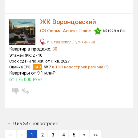
ЖК Воронцовский
СЗ Фирма Аспект Плюс
№1228 в РФ
5
г. Ставрополь, ул. Ленина
Квартир в продаже:
30
Этажей ЖК:
2 -
10
Срок сдачи по ЖК:
от III кв. 2027
Оценка ЕРЗ:
34.3
№ 7
в ТОП новостроек региона
?
Квартиры от 9.1 млн₽
от 176 000 ₽/м²
1 - 10 из 337 новостроек
««
«
1
2
3
4
5
»
»»