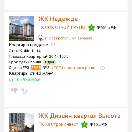
Квартир, апартаментов,
блоков в БД
13 650 из 13 650
ЖК Надежда
ГК ССК СТРОЙ ГРУПП
№661 в РФ
5
г. Ставрополь, ул. Герцена
Квартир в продаже:
49
Этажей ЖК:
1 -
14
Площадь квартир, м²:
26.4 -
150.5
Срок сдачи по ЖК:
Сдан
Оценка ЕРЗ:
39.35
№ 3
в ТОП новостроек региона
?
Квартиры от 4.2 млн₽
от 106 980 ₽/м²
ЖК Дизайн-квартал Высота
ГК ЮгСтройИнвест
№10 в РФ
5