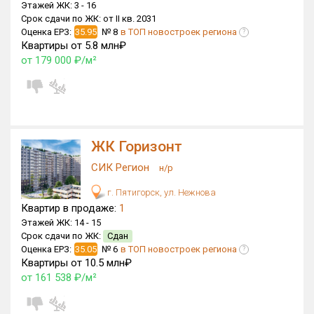
Этажей ЖК:
3 -
16
Срок сдачи по ЖК:
от II кв. 2031
Оценка ЕРЗ:
35.95
№ 8
в ТОП новостроек региона
?
Квартиры от 5.8 млн₽
от 179 000 ₽/м²
ЖК Горизонт
СИК Регион
н/р
г. Пятигорск, ул. Нежнова
Квартир в продаже:
1
Этажей ЖК:
14 -
15
Срок сдачи по ЖК:
Сдан
Оценка ЕРЗ:
35.05
№ 6
в ТОП новостроек региона
?
Квартиры от 10.5 млн₽
от 161 538 ₽/м²