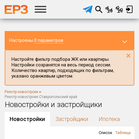
Настроены
0 параметров
×
Настройте фильтр подбора ЖК или квартиры.
Настройки сохранятся на весь период сессии.
Количество квартир, подходящих по фильтрам,
указано оранжевым цветом.
Регион ЖК
Реестр новостроек
Ставропольский край
×
Реестр новостроек Ставропольский край
Новостройки и застройщики
Район в регионе
Все
Новостройки
Застройщики
Ипотека
Населённый пункт
Список
Таблица