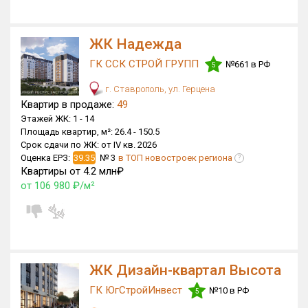
Квартир, апартаментов,
блоков в БД
14 738 из 14 738
ЖК Надежда
ГК ССК СТРОЙ ГРУПП
№661 в РФ
5
г. Ставрополь, ул. Герцена
Квартир в продаже:
49
Этажей ЖК:
1 -
14
Площадь квартир, м²:
26.4 -
150.5
Срок сдачи по ЖК:
от IV кв. 2026
Оценка ЕРЗ:
39.35
№ 3
в ТОП новостроек региона
?
Квартиры от 4.2 млн₽
от 106 980 ₽/м²
ЖК Дизайн-квартал Высота
ГК ЮгСтройИнвест
№10 в РФ
5