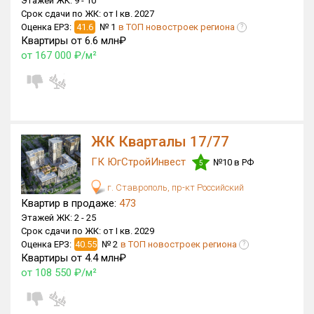
Этажей ЖК:
9 -
10
Срок сдачи по ЖК:
от I кв. 2027
Только новые
Оценка ЕРЗ:
41.6
№ 1
в ТОП новостроек региона
?
Квартиры от 6.6 млн₽
Оценка ЕРЗ ЖК
от 167 000 ₽/м²
от
до
с продажами
ЖК Кварталы 17/77
Рейтинг ЕРЗ
ГК ЮгСтройИнвест
№10 в РФ
5
Найдено:
г. Ставрополь, пр-кт Российский
Квартир в продаже:
473
Жилых комплексов
332 из 332
Этажей ЖК:
2 -
25
Многоквартирных домов
985 из 985
Срок сдачи по ЖК:
от I кв. 2029
Оценка ЕРЗ:
40.55
№ 2
в ТОП новостроек региона
?
Блокированных домов
12 из 12
Квартиры от 4.4 млн₽
Домов с апартаментами
2 из 2
от 108 550 ₽/м²
Поселков таунхаусов
5 из 5
Блокированных домов
10 из 10