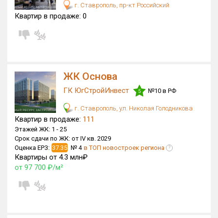
г. Ставрополь, пр-кт Российский
Квартир в продаже:
0
ЖК Основа
ГК ЮгСтройИнвест
№10 в РФ
5
г. Ставрополь, ул. Николая Голодникова
Квартир в продаже:
111
Этажей ЖК:
1 -
25
Срок сдачи по ЖК:
от IV кв. 2029
Оценка ЕРЗ:
37.35
№ 4
в ТОП новостроек региона
?
Квартиры от 4.3 млн₽
от 97 700 ₽/м²