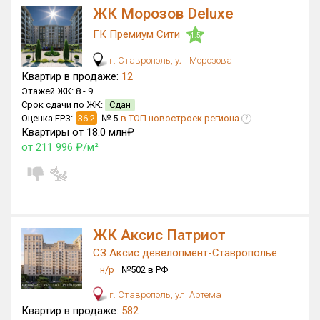
ЖК Морозов Deluxe
ГК Премиум Сити
4.5
г. Ставрополь, ул. Морозова
Квартир в продаже:
12
Этажей ЖК:
8 -
9
Срок сдачи по ЖК:
Сдан
Оценка ЕРЗ:
36.2
№ 5
в ТОП новостроек региона
?
Квартиры от 18.0 млн₽
от 211 996 ₽/м²
ЖК Аксис Патриот
СЗ Аксис девелопмент-Ставрополье
н/р
№502 в РФ
г. Ставрополь, ул. Артема
Квартир в продаже:
582