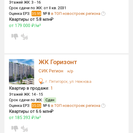
Этажей ЖК:
3 -
16
Срок сдачи по ЖК:
от II кв. 2031
Оценка ЕРЗ:
35.95
№ 8
в ТОП новостроек региона
?
Квартиры от 5.8 млн₽
от 179 000 ₽/м²
ЖК Горизонт
СИК Регион
н/р
г. Пятигорск, ул. Нежнова
Квартир в продаже:
1
Этажей ЖК:
14 -
15
Срок сдачи по ЖК:
Сдан
Оценка ЕРЗ:
35.05
№ 6
в ТОП новостроек региона
?
Квартиры от 6.6 млн₽
от 185 393 ₽/м²