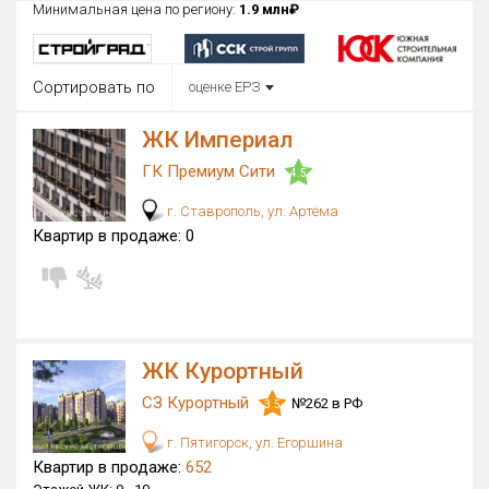
Минимальная цена по региону:
1.9 млн₽
Округ
Все
Сортировать по
оценке ЕРЗ
Район в городе
Все
ЖК Империал
ГК Премиум Сити
Цена
4.5
₽/м²
млн ₽
от
до
г. Ставрополь, ул. Артёма
Квартир в продаже:
0
Общая площадь, м²
от
до
Срок сдачи
от
до
ЖК Курортный
Вид объекта
СЗ Курортный
№262 в РФ
3.5
Кол-во комнат
г. Пятигорск, ул. Егоршина
Квартир в продаже:
652