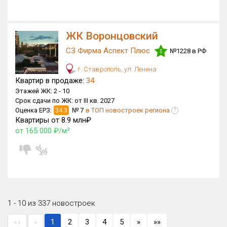
ЖК Воронцовский
СЗ Фирма Аспект Плюс
№1228 в РФ
5
г. Ставрополь, ул. Ленина
Квартир в продаже:
34
Этажей ЖК:
2 -
10
Срок сдачи по ЖК:
от III кв. 2027
Оценка ЕРЗ:
34.3
№ 7
в ТОП новостроек региона
?
Квартиры от 8.9 млн₽
от 165 000 ₽/м²
1 - 10 из 337 новостроек
««
«
1
2
3
4
5
»
»»