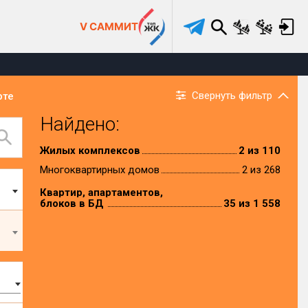
V САММИТ
Свернуть фильтр
рте
Найдено:
Жилых комплексов
2 из 110
Многоквартирных домов
2 из 268
Квартир, апартаментов,
блоков в БД
35 из 1 558