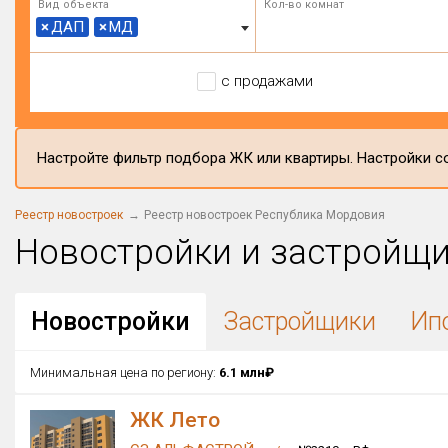
Вид объекта
Кол-во комнат
×
ДАП
×
МД
с продажами
Настройте фильтр подбора ЖК или квартиры. Настройки со
Реестр новостроек
Реестр новостроек Республика Мордовия
Новостройки и застройщ
Новостройки
Застройщики
Ип
Минимальная цена по региону:
6.1 млн₽
ЖК Лето