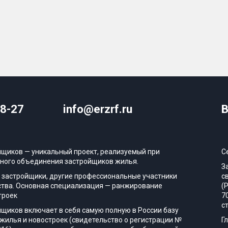
08-27
info@erzrf.ru
В
йщиков — уникальный проект, реализуемый при
С
ного объединения застройщиков жилья.
З
 застройщики, другие профессиональные участники
с
тва. Основная специализация — ранжирование
(
троек
7
с
йщиков включает в себя самую полную в России базу
жилья и новостроек (свидетельство о регистрации №
Г