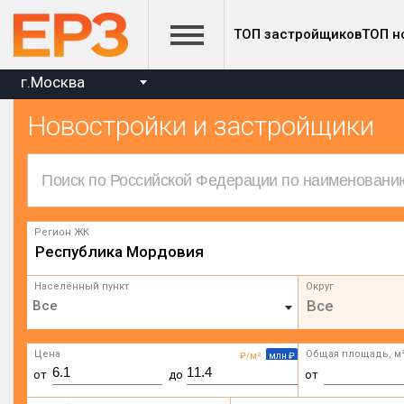
ТОП застройщиков
ТОП н
г.Москва
Новостройки и застройщики
Регион ЖК
Республика Мордовия
Населённый пункт
Округ
Все
Цена
Общая площадь, м
₽/м²
млн ₽
от
до
от