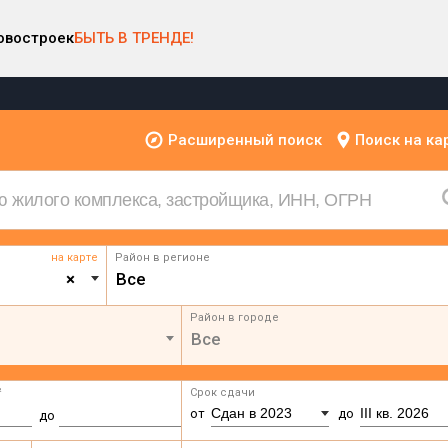
овостроек
БЫТЬ В ТРЕНДЕ!
Расширенный поиск
Поиск на ка
на карте
Район в регионе
×
Все
Район в городе
Все
²
Срок сдачи
Сдан в 2023
III кв. 2026
от
до
до