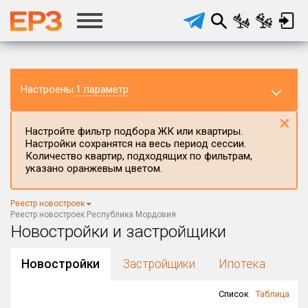
Настроены
1 параметр
×
Настройте фильтр подбора ЖК или квартиры.
Настройки сохранятся на весь период сессии.
Количество квартир, подходящих по фильтрам,
указано оранжевым цветом.
Регион ЖК
Республика Мордовия
×
Реестр новостроек
Район в регионе
Реестр новостроек Республика Мордовия
Все
Новостройки и застройщики
Населённый пункт
Новостройки
Застройщики
Ипотека
Список
Таблица
Округ