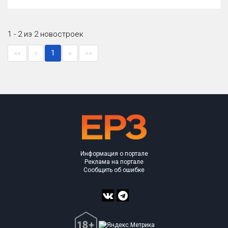
Оценка ЕРЗ ЖК
от
до
1 - 2 из 2 новостроек
с продажами
««
«
1
»
»»
Рейтинг ЕРЗ
Найдено:
Жилых комплексов
2 из 110
Многоквартирных домов
2 из 268
Информация о портале
Квартир, апартаментов,
Реклама на портале
блоков в БД
0 из 1 558
Сообщить об ошибке