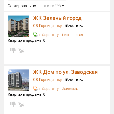
Все
Сортировать по
оценке ЕРЗ
Район в городе
Все
ЖК Зеленый город
СЗ Горница
н/р
№2640 в РФ
Цена
₽/м²
млн ₽
г. Саранск, ул. Центральная
от
до
Квартир в продаже:
0
Общая площадь, м²
от
до
Срок сдачи
Сдан в 2023
IV кв. 2027
от
до
ЖК Дом по ул. Заводская
Вид объекта
СЗ Горница
н/р
№2640 в РФ
×
ДАП
×
МД
г. Саранск, ул. Заводская
Кол-во комнат
Квартир в продаже:
0
Только новые