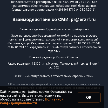
(свидетельство о регистрации № 2016620396 от 28.03.2016) и
программное обеспечение для обработки этой базы данных
(свидетельство о регистрации № 2016613710 от 04.04.2016).
Взаимодействие со СМИ: pr@erzrf.ru
Сетевое издание «Единый ресурс застройщиков»
Зарегистрировано Федеральной службой по надзору в сфере
связи, информационных технологий и массовых коммуникаций
(Роскомнадзор). Свидетельство о регистрации ЭЛ № ФС 77–70042
от 07.06.2017 г. Учредитель: ООО «Институт развития строительной
отрасли».
Главный редактор: Кирилл Холопик
Адрес редакции: 123001, г. г.Москва, Трехпрудный пер., д. 4, стр. 1,
оф. 502,
© ООО «Институт развития строительной отрасли», 2025
© Использование информации сайта и сетевого издания возможно только при
условии гиперссылки на конкретную страницу сайта, на которой размещена
Сайт использует файлы cookie. Оставаясь на
эта информация, 2025
нашем сайте, Вы даете согласие на их
ОК
обработку в соответствии с
Политикой
конфиденциальности