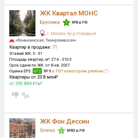
ЖК Квартал МОНС
Брусника
№8 в РФ
5
г. Москва, пр-д Огородный
«Фонвизинская, Тимирязевская»
Квартир в продаже:
71
Этажей ЖК:
5 -
31
Площадь квартир, м²:
27.6 -
310.3
Срок сдачи по ЖК:
от III кв. 2027
Оценка ЕРЗ:
67.2
№ 9
в ТОП новостроек региона
?
Квартиры от 20.8 млн₽
от 390 884 ₽/м²
ЖК Фон Дессин
Sminex
№83 в РФ
4