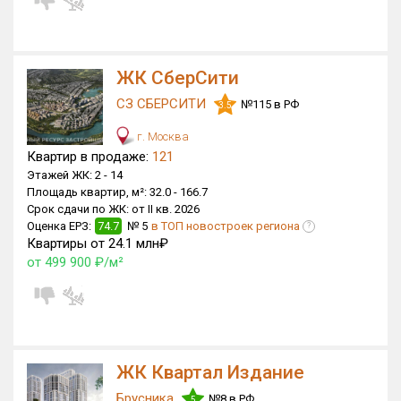
ЖК СберСити
СЗ СБЕРСИТИ
№115 в РФ
3.5
г. Москва
Квартир в продаже:
121
Этажей ЖК:
2 -
14
Площадь квартир, м²:
32.0 -
166.7
Срок сдачи по ЖК:
от II кв. 2026
Оценка ЕРЗ:
74.7
№ 5
в ТОП новостроек региона
?
Квартиры от 24.1 млн₽
от 499 900 ₽/м²
ЖК Квартал Издание
Брусника
№8 в РФ
5