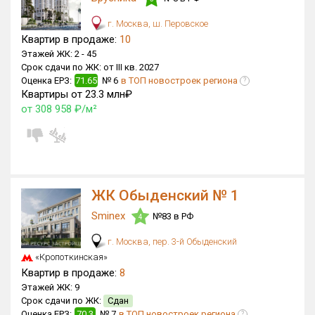
г. Москва, ш. Перовское
Квартир в продаже:
10
Этажей ЖК:
2 -
45
Срок сдачи по ЖК:
от III кв. 2027
Оценка ЕРЗ:
71.65
№ 6
в ТОП новостроек региона
?
Квартиры от 23.3 млн₽
от 308 958 ₽/м²
ЖК Обыденский № 1
Sminex
№83 в РФ
4
г. Москва, пер. 3-й Обыденский
«Кропоткинская»
Квартир в продаже:
8
Этажей ЖК:
9
Срок сдачи по ЖК:
Сдан
Оценка ЕРЗ:
70.3
№ 7
в ТОП новостроек региона
?