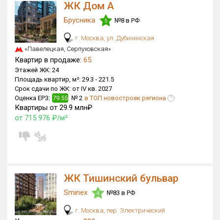
ЖК Дом А
Только новые
Брусника
№8 в РФ
5
Оценка ЕРЗ ЖК
г. Москва, ул. Дубининская
от
до
«Павелецкая, Серпуховская»
Квартир в продаже:
65
Этажей ЖК:
24
с продажами
Площадь квартир, м²:
29.3 -
221.5
Срок сдачи по ЖК:
от IV кв. 2027
Оценка ЕРЗ:
79.55
№ 2
в ТОП новостроек региона
?
Рейтинг ЕРЗ
Квартиры от 29.9 млн₽
от 715 976 ₽/м²
Найдено:
Жилых комплексов
1 400 из 1 401
Многоквартирных домов
3 584 из 3 585
Блокированных домов
23 из 23
ЖК Тишинский бульвар
Домов с апартаментами
258 из 258
Sminex
№83 в РФ
4
Поселков таунхаусов
7 из 7
г. Москва, пер. Электрический
Многоквартирных домов
2 из 2