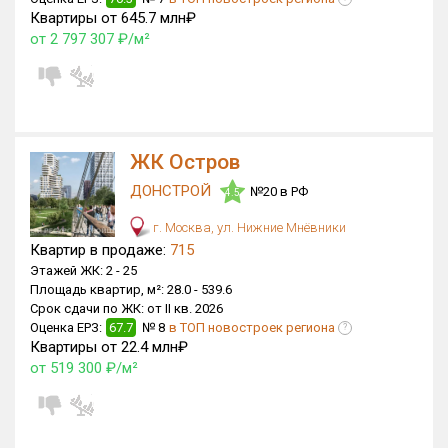
Квартиры от 645.7 млн₽
от 2 797 307 ₽/м²
ЖК Остров
ДОНСТРОЙ
№20 в РФ
4.5
г. Москва, ул. Нижние Мнёвники
Квартир в продаже:
715
Этажей ЖК:
2 -
25
Площадь квартир, м²:
28.0 -
539.6
Срок сдачи по ЖК:
от II кв. 2026
Оценка ЕРЗ:
67.7
№ 8
в ТОП новостроек региона
?
Квартиры от 22.4 млн₽
от 519 300 ₽/м²