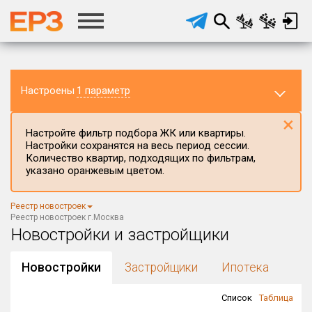
Настроены
1 параметр
×
Настройте фильтр подбора ЖК или квартиры.
Настройки сохранятся на весь период сессии.
Количество квартир, подходящих по фильтрам,
указано оранжевым цветом.
Регион ЖК
Реестр новостроек
г.Москва
×
Реестр новостроек г.Москва
Новостройки и застройщики
Район в регионе
Все
Новостройки
Застройщики
Ипотека
Населённый пункт
Список
Таблица