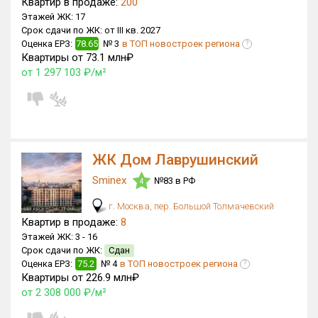
Квартир в продаже:
200
Блокированных домов
175 из 175
Этажей ЖК:
17
Срок сдачи по ЖК:
от III кв. 2027
Квартир, апартаментов,
Оценка ЕРЗ:
78.65
№ 3
в ТОП новостроек региона
?
блоков в БД
56 039 из 56 039
Квартиры от 73.1 млн₽
от 1 297 103 ₽/м²
ЖК Дом Лаврушинский
Sminex
№83 в РФ
4
г. Москва, пер. Большой Толмачевский
Квартир в продаже:
8
Этажей ЖК:
3 -
16
Срок сдачи по ЖК:
Сдан
Оценка ЕРЗ:
75.2
№ 4
в ТОП новостроек региона
?
Квартиры от 226.9 млн₽
от 2 308 000 ₽/м²