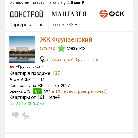
Минимальная цена по региону:
4.5 млн₽
Округ
Все
Сортировать по
оценке ЕРЗ
Район в городе
Все
ЖК Фрунзенский
Sminex
№83 в РФ
Цена
4
₽/м²
млн ₽
от
до
г. Москва, наб. Фрунзенская
«Фрунзенская»
Общая площадь, м²
Квартир в продаже:
137
от
до
Этажей ЖК:
11 -
14
Срок сдачи по ЖК:
от III кв. 2027
Срок сдачи
Оценка ЕРЗ:
81
№ 1
в ТОП новостроек региона
от
до
?
Квартиры от 161.1 млн₽
от 2 315 000 ₽/м²
Вид объекта
Кол-во комнат