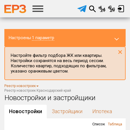
Настроены
1 параметр
×
Настройте фильтр подбора ЖК или квартиры.
Настройки сохранятся на весь период сессии.
Количество квартир, подходящих по фильтрам,
указано оранжевым цветом.
Регион ЖК
Реестр новостроек
Краснодарский край
×
Реестр новостроек Краснодарский край
Новостройки и застройщики
Район в регионе
Все
Новостройки
Застройщики
Ипотека
Населённый пункт
Список
Таблица