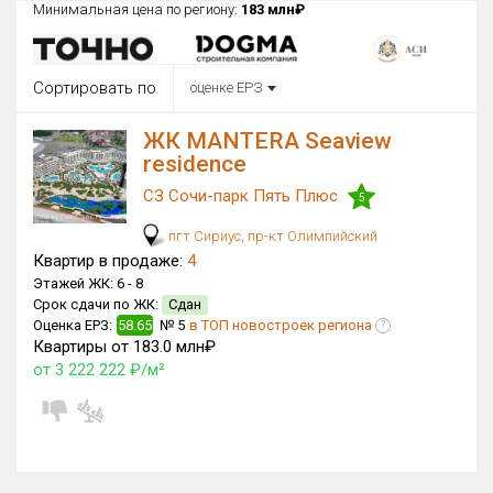
Минимальная цена по региону:
183 млн₽
Округ
Все
Сортировать по
оценке ЕРЗ
Район в городе
Все
ЖК MANTERA Seaview
residence
Цена
₽/м²
млн ₽
СЗ Сочи-парк Пять Плюс
от
до
5
пгт Сириус, пр-кт Олимпийский
Общая площадь, м²
Квартир в продаже:
4
от
до
Этажей ЖК:
6 -
8
Срок сдачи по ЖК:
Сдан
Срок сдачи
Оценка ЕРЗ:
58.65
№ 5
в ТОП новостроек региона
Сдан в 2024
?
от
до
Квартиры от 183.0 млн₽
от 3 222 222 ₽/м²
Вид объекта
×
ДАП
×
МД
Кол-во комнат