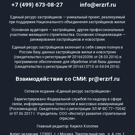
+7 (499) 673-08-27
info@erzrf.ru
Блокированных домов
0 из 500
Квартир, апартаментов,
Единый ресурс застройщиков — уникальный проект, реализуемый
блоков в БД
4 из 65 695
при поддержке Национального объединения застройщиков жилья.
Основная аудитория — застройщики, другие профессиональные
участники жилищного строительства. Основная специализация —
ранжирование застройщиков и новостроек
Единый ресурс застройщиков включает в себя самую полную в
России базу данных застройщиков жилья и новостроек
(свидетельство о регистрации № 2016620396 от 28.03.2016) и
программное обеспечение для обработки этой базы данных
(свидетельство о регистрации № 2016613710 от 04.04.2016).
Взаимодействие со СМИ: pr@erzrf.ru
Сетевое издание «Единый ресурс застройщиков»
Зарегистрировано Федеральной службой по надзору в сфере
связи, информационных технологий и массовых коммуникаций
(Роскомнадзор). Свидетельство о регистрации ЭЛ № ФС 77–70042
от 07.06.2017 г. Учредитель: ООО «Институт развития строительной
отрасли».
Главный редактор: Кирилл Холопик
Адрес редакции: 123001, г. г.Москва, Трехпрудный пер., д. 4, стр. 1,