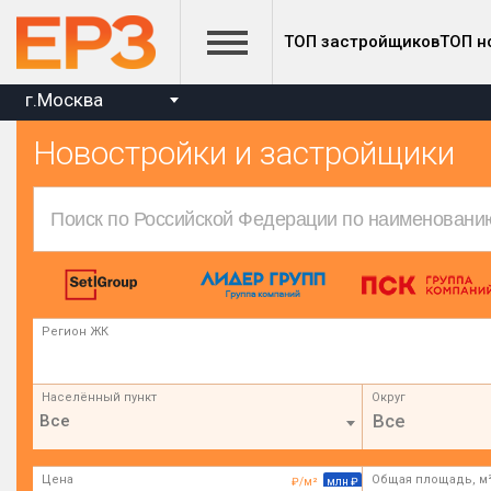
ТОП застройщиков
ТОП н
г.Москва
Новостройки и застройщики
Регион ЖК
Населённый пункт
Округ
Все
Цена
Общая площадь, м
₽/м²
млн ₽