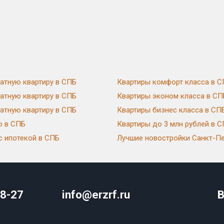
атную квартиру в СПБ
Квартиры комфорт класса в 
атную квартиру в СПБ
Квартиры эконом класса в СП
атную квартиру в СПБ
Квартиры бизнес класса в СП
ю в СПБ
Квартиры до 3 млн рублей в 
с ипотекой в СПБ
Лучшие новостройки Санкт-Пе
08-27
info@erzrf.ru
В