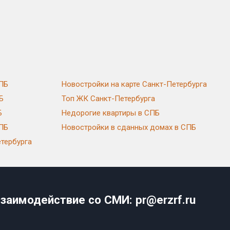
СПБ
Новостройки на карте Санкт-Петербурга
Б
Топ ЖК Санкт-Петербурга
Б
Недорогие квартиры в СПБ
СПБ
Новостройки в сданных домах в СПБ
тербурга
заимодействие со СМИ: pr@erzrf.ru