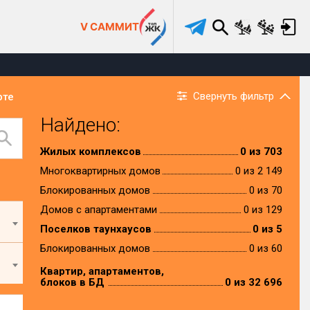
V САММИТ
Свернуть фильтр
рте
Найдено:
Жилых комплексов
0 из 703
Многоквартирных домов
0 из 2 149
Блокированных домов
0 из 70
Домов с апартаментами
0 из 129
Поселков таунхаусов
0 из 5
Блокированных домов
0 из 60
Квартир, апартаментов,
блоков в БД
0 из 32 696