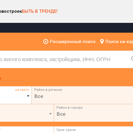
овостроек
БЫТЬ В ТРЕНДЕ!
Расширенный поиск
Поиск на ка
на карте
Район в регионе
Все
Район в городе
Все
²
Срок сдачи