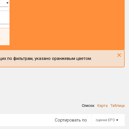
×
щих по фильтрам, указано оранжевым цветом.
Список
Карта
Таблица
Сортировать по
оценке ЕРЗ