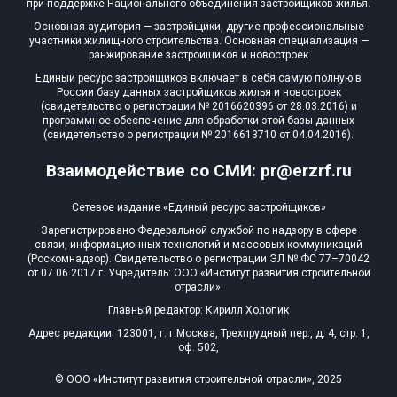
при поддержке Национального объединения застройщиков жилья.
Блокированных домов
0 из 175
Основная аудитория — застройщики, другие профессиональные
участники жилищного строительства. Основная специализация —
Квартир, апартаментов,
ранжирование застройщиков и новостроек
блоков в БД
0 из 56 039
Единый ресурс застройщиков включает в себя самую полную в
России базу данных застройщиков жилья и новостроек
(свидетельство о регистрации № 2016620396 от 28.03.2016) и
программное обеспечение для обработки этой базы данных
(свидетельство о регистрации № 2016613710 от 04.04.2016).
Взаимодействие со СМИ: pr@erzrf.ru
Сетевое издание «Единый ресурс застройщиков»
Зарегистрировано Федеральной службой по надзору в сфере
связи, информационных технологий и массовых коммуникаций
(Роскомнадзор). Свидетельство о регистрации ЭЛ № ФС 77–70042
от 07.06.2017 г. Учредитель: ООО «Институт развития строительной
отрасли».
Главный редактор: Кирилл Холопик
Адрес редакции: 123001, г. г.Москва, Трехпрудный пер., д. 4, стр. 1,
оф. 502,
© ООО «Институт развития строительной отрасли», 2025