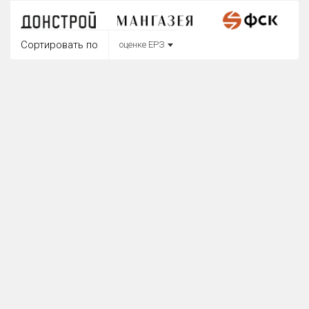
Округ
Все
Сортировать по
оценке ЕРЗ
Район в городе
Все
Цена
₽/м²
млн ₽
от
до
Общая площадь, м²
от
до
Срок сдачи
от
до
Вид объекта
Кол-во комнат