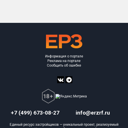
Только новые
Оценка ЕРЗ ЖК
от
до
с продажами
Информация о портале
Рейтинг ЕРЗ
Реклама на портале
Сообщить об ошибке
Найдено:
Жилых комплексов
0 из 1 402
Многоквартирных домов
0 из 3 588
Блокированных домов
0 из 23
Домов с апартаментами
0 из 258
+7 (499) 673-08-27
info@erzrf.ru
Поселков таунхаусов
0 из 7
Единый ресурс застройщиков — уникальный проект, реализуемый
Многоквартирных домов
0 из 2