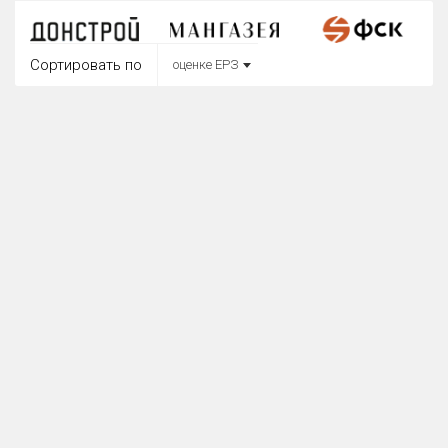
Округ
Все
Сортировать по
оценке ЕРЗ
Район в городе
Все
Цена
₽/м²
млн ₽
от
до
Общая площадь, м²
от
до
Срок сдачи
от
до
Вид объекта
Кол-во комнат