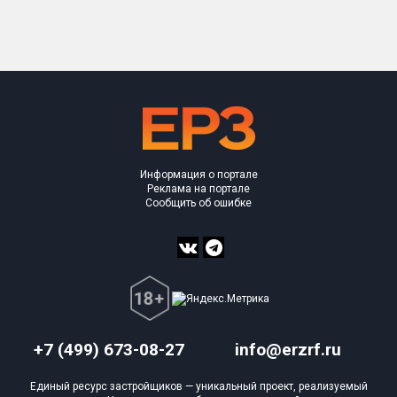
Только новые
Оценка ЕРЗ ЖК
от
до
с продажами
Информация о портале
Рейтинг ЕРЗ
Реклама на портале
Сообщить об ошибке
Найдено:
Жилых комплексов
0 из 1 401
Многоквартирных домов
0 из 3 585
Блокированных домов
0 из 23
Домов с апартаментами
0 из 258
+7 (499) 673-08-27
info@erzrf.ru
Поселков таунхаусов
0 из 7
Единый ресурс застройщиков — уникальный проект, реализуемый
Многоквартирных домов
0 из 2