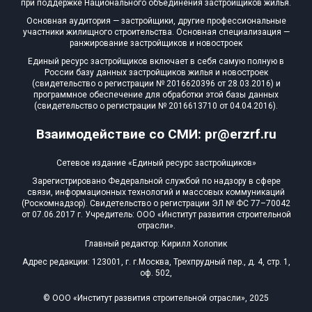
при поддержке Национального объединения застройщиков жилья.
Блокированных домов
0 из 175
Основная аудитория — застройщики, другие профессиональные
участники жилищного строительства. Основная специализация —
Квартир, апартаментов,
ранжирование застройщиков и новостроек
блоков в БД
0 из 56 039
Единый ресурс застройщиков включает в себя самую полную в
России базу данных застройщиков жилья и новостроек
(свидетельство о регистрации № 2016620396 от 28.03.2016) и
программное обеспечение для обработки этой базы данных
(свидетельство о регистрации № 2016613710 от 04.04.2016).
Взаимодействие со СМИ: pr@erzrf.ru
Сетевое издание «Единый ресурс застройщиков»
Зарегистрировано Федеральной службой по надзору в сфере
связи, информационных технологий и массовых коммуникаций
(Роскомнадзор). Свидетельство о регистрации ЭЛ № ФС 77–70042
от 07.06.2017 г. Учредитель: ООО «Институт развития строительной
отрасли».
Главный редактор: Кирилл Холопик
Адрес редакции: 123001, г. г.Москва, Трехпрудный пер., д. 4, стр. 1,
оф. 502,
© ООО «Институт развития строительной отрасли», 2025