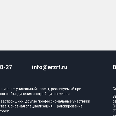
08-27
info@erzrf.ru
В
йщиков — уникальный проект, реализуемый при
С
ного объединения застройщиков жилья.
З
 застройщики, другие профессиональные участники
с
тва. Основная специализация — ранжирование
(
троек
7