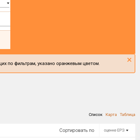
×
щих по фильтрам, указано оранжевым цветом.
Список
Карта
Таблица
Сортировать по
оценке ЕРЗ