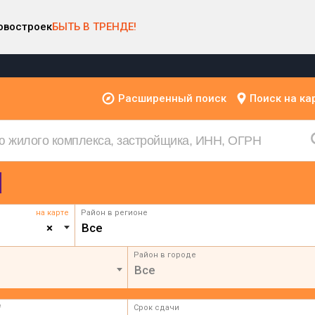
овостроек
БЫТЬ В ТРЕНДЕ!
Расширенный поиск
Поиск на ка
на карте
Район в регионе
×
Все
Район в городе
Все
²
Срок сдачи