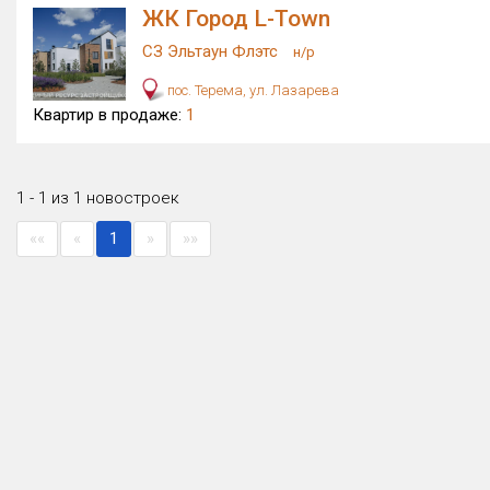
ЖК Город L-Town
СЗ Эльтаун Флэтс
н/р
пос. Терема, ул. Лазарева
Квартир в продаже:
1
1 - 1 из 1 новостроек
««
«
1
»
»»