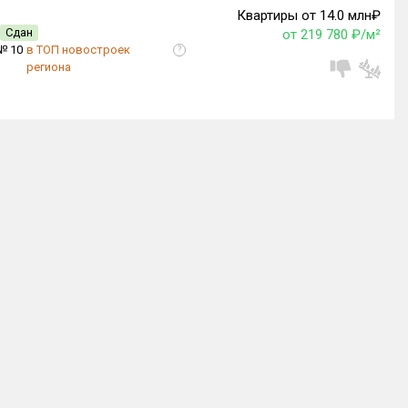
Квартиры от 14.0 млн₽
Сдан
от 219 780 ₽/м²
№ 10
в ТОП новостроек
?
региона