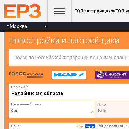
ТОП застройщиков
ТОП н
г.Москва
Новостройки и застройщики
Регион ЖК
Челябинская область
Населённый пункт
Округ
Все
Цена
Общая площадь, м
₽/м²
млн ₽