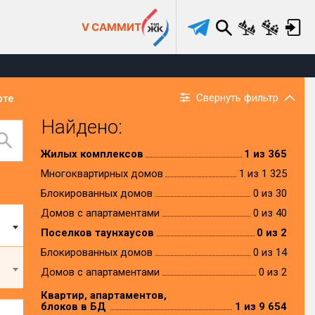
V САММИТ
Свернуть фильтр
рте
Найдено:
Жилых комплексов
1 из 365
Многоквартирных домов
1 из 1 325
Блокированных домов
0 из 30
Домов с апартаментами
0 из 40
Поселков таунхаусов
0 из 2
Блокированных домов
0 из 14
Домов с апартаментами
0 из 2
Квартир, апартаментов,
блоков в БД
1 из 9 654