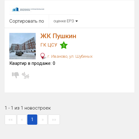
Округ
Все
Сортировать по
оценке ЕРЗ
Район в городе
Все
ЖК Пушкин
ГК ЦСУ
5
Цена
₽/м²
млн ₽
г. Иваново, ул. Шубиных
от
до
Квартир в продаже:
0
Общая площадь, м²
от
до
Срок сдачи
от
до
Вид объекта
1 - 1 из 1 новостроек
««
«
1
»
»»
Кол-во комнат