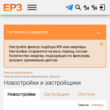
Настроены
2 параметра
×
Настройте фильтр подбора ЖК или квартиры.
Настройки сохранятся на весь период сессии.
Количество квартир, подходящих по фильтрам,
указано оранжевым цветом.
Регион ЖК
Реестр новостроек
Ивановская область
×
Реестр новостроек Ивановская область
Новостройки и застройщики
Район в регионе
Все
Новостройки
Застройщики
Ипотека
Населённый пункт
Список
Таблица