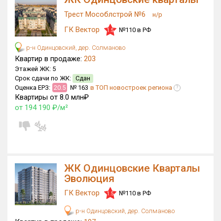
Трест Мособлстрой №6
н/р
ГК Вектор
№110 в РФ
1.5
р-н Одинцовский, дер. Солманово
Квартир в продаже:
203
Этажей ЖК:
5
Срок сдачи по ЖК:
Сдан
Оценка ЕРЗ:
20.5
№ 163
в ТОП новостроек региона
?
Квартиры от 8.0 млн₽
от 194 190 ₽/м²
ЖК Одинцовские Кварталы
Эволюция
ГК Вектор
№110 в РФ
1.5
р-н Одинцовский, дер. Солманово