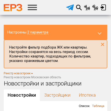
Настроены
2 параметра
×
Настройте фильтр подбора ЖК или квартиры.
Настройки сохранятся на весь период сессии.
Количество квартир, подходящих по фильтрам,
указано оранжевым цветом.
Регион ЖК
Реестр новостроек
Московская область
×
Реестр новостроек Московская область
Новостройки и застройщики
Район в регионе
Все
Новостройки
Застройщики
Ипотека
Населённый пункт
Список
Таблица