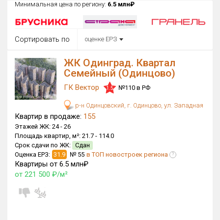
Минимальная цена по региону:
6.5 млн₽
Округ
Все
Сортировать по
оценке ЕРЗ
Район в городе
Все
ЖК Одинград. Квартал
Семейный (Одинцово)
Цена
₽/м²
млн ₽
ГК Вектор
№110 в РФ
от
до
1.5
р-н Одинцовский, г. Одинцово, ул. Западная
Общая площадь, м²
Квартир в продаже:
155
от
до
Этажей ЖК:
24 -
26
Площадь квартир, м²:
21.7 -
114.0
Срок сдачи
Срок сдачи по ЖК:
Сдан
Сдан в 2020
IV кв. 2028
от
до
Оценка ЕРЗ:
31.9
№ 55
в ТОП новостроек региона
?
Квартиры от 6.5 млн₽
Вид объекта
от 221 500 ₽/м²
Кол-во комнат