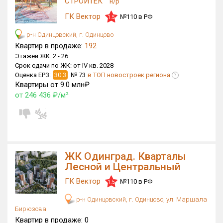
СТРОЙТЕК
н/р
Блокированных домов
0 из 633
ГК Вектор
№110 в РФ
1.5
Квартир, апартаментов,
блоков в БД
911 из 41 697
р-н Одинцовский, г. Одинцово
Квартир в продаже:
192
Этажей ЖК:
2 -
26
Срок сдачи по ЖК:
от IV кв. 2028
Оценка ЕРЗ:
30.3
№ 73
в ТОП новостроек региона
?
Квартиры от 9.0 млн₽
от 246 436 ₽/м²
ЖК Одинград. Кварталы
Лесной и Центральный
ГК Вектор
№110 в РФ
1.5
р-н Одинцовский, г. Одинцово, ул. Маршала
Бирюзова
Квартир в продаже:
0