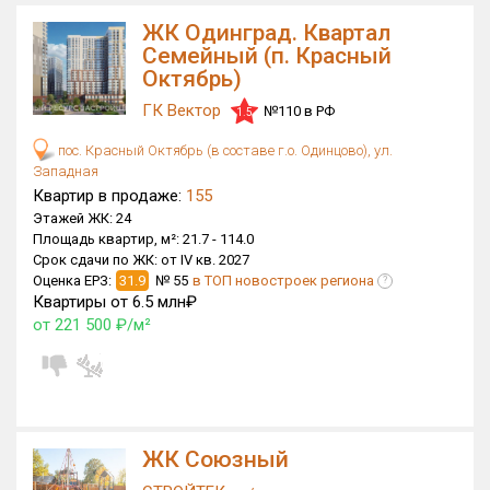
Только новые
ЖК Одинград. Квартал
Семейный (п. Красный
Октябрь)
Оценка ЕРЗ ЖК
от
до
ГК Вектор
№110 в РФ
1.5
пос. Красный Октябрь (в составе г.о. Одинцово), ул.
с продажами
Западная
Квартир в продаже:
155
Этажей ЖК:
24
Рейтинг ЕРЗ
Площадь квартир, м²:
21.7 -
114.0
Срок сдачи по ЖК:
от IV кв. 2027
Оценка ЕРЗ:
31.9
№ 55
в ТОП новостроек региона
Найдено:
?
Квартиры от 6.5 млн₽
от 221 500 ₽/м²
Жилых комплексов
7 из 906
Многоквартирных домов
35 из 4 329
Блокированных домов
0 из 481
Домов с апартаментами
0 из 34
Поселков таунхаусов
0 из 26
ЖК Союзный
Многоквартирных домов
0 из 55