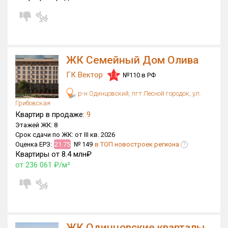
ЖК Семейный Дом Олива
ГК Вектор
№110 в РФ
1.5
р-н Одинцовский, пгт Лесной городок, ул.
Грибовская
Квартир в продаже:
9
Этажей ЖК:
8
Срок сдачи по ЖК:
от III кв. 2026
Оценка ЕРЗ:
21.75
№ 149
в ТОП новостроек региона
?
Квартиры от 8.4 млн₽
от 236 061 ₽/м²
ЖК Одинцовские кварталы