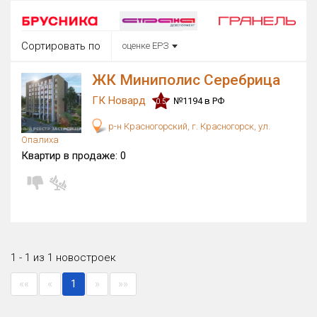
Округ
Все
Сортировать по
оценке ЕРЗ
Район в городе
Все
ЖК Миниполис Серебрица
ГК Новард
№1194 в РФ
0.5
Цена
₽/м²
млн ₽
р-н Красногорский, г. Красногорск, ул.
от
до
Опалиха
Общая площадь, м²
Квартир в продаже:
0
от
до
Срок сдачи
от
до
Вид объекта
1 - 1 из 1 новостроек
Кол-во комнат
««
«
1
»
»»