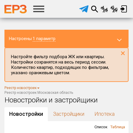
Настроены
1 параметр
×
Настройте фильтр подбора ЖК или квартиры.
Настройки сохранятся на весь период сессии.
Количество квартир, подходящих по фильтрам,
указано оранжевым цветом.
Регион ЖК
Реестр новостроек
Московская область
×
Реестр новостроек Московская область
Новостройки и застройщики
Район в регионе
Все
Новостройки
Застройщики
Ипотека
Населённый пункт
Список
Таблица