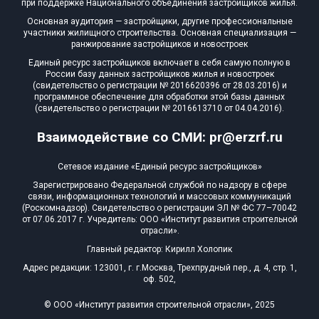
при поддержке Национального объединения застройщиков жилья.
Блокированных домов
0 из 633
Основная аудитория — застройщики, другие профессиональные
участники жилищного строительства. Основная специализация —
Квартир, апартаментов,
ранжирование застройщиков и новостроек
блоков в БД
0 из 41 697
Единый ресурс застройщиков включает в себя самую полную в
России базу данных застройщиков жилья и новостроек
(свидетельство о регистрации № 2016620396 от 28.03.2016) и
программное обеспечение для обработки этой базы данных
(свидетельство о регистрации № 2016613710 от 04.04.2016).
Взаимодействие со СМИ: pr@erzrf.ru
Сетевое издание «Единый ресурс застройщиков»
Зарегистрировано Федеральной службой по надзору в сфере
связи, информационных технологий и массовых коммуникаций
(Роскомнадзор). Свидетельство о регистрации ЭЛ № ФС 77–70042
от 07.06.2017 г. Учредитель: ООО «Институт развития строительной
отрасли».
Главный редактор: Кирилл Холопик
Адрес редакции: 123001, г. г.Москва, Трехпрудный пер., д. 4, стр. 1,
оф. 502,
© ООО «Институт развития строительной отрасли», 2025