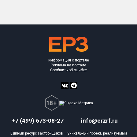
Только новые
Оценка ЕРЗ ЖК
от
до
с продажами
Информация о портале
Рейтинг ЕРЗ
Реклама на портале
Сообщить об ошибке
Найдено:
Жилых комплексов
1 из 906
Многоквартирных домов
5 из 4 329
Блокированных домов
0 из 481
Домов с апартаментами
0 из 34
+7 (499) 673-08-27
info@erzrf.ru
Поселков таунхаусов
0 из 26
Единый ресурс застройщиков — уникальный проект, реализуемый
Многоквартирных домов
0 из 55