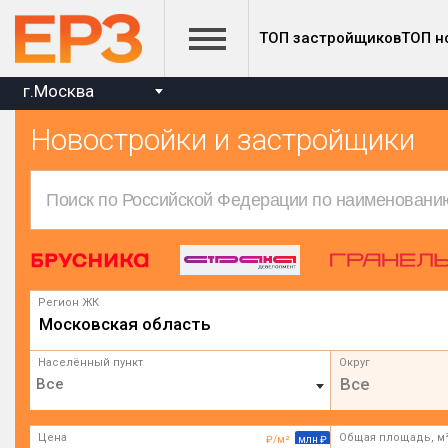
ТОП застройщиков
ТОП н
г.Москва
Новостройки и застройщики
Регион ЖК
Московская область
Населённый пункт
Округ
Все
Цена
Общая площадь, м
₽/м²
млн ₽