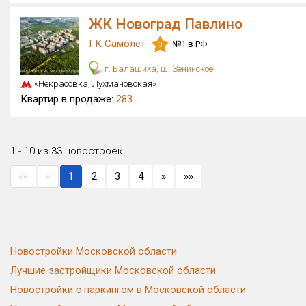
ЖК Новоград Павлино
ГК Самолет
№1 в РФ
3
г. Балашиха, ш. Зенинское
«Некрасовка, Лухмановская»
Квартир в продаже:
283
1 - 10 из 33 новостроек
««
«
1
2
3
4
»
»»
Новостройки Московской области
Лучшие застройщики Московской области
Новостройки с паркингом в Московской области