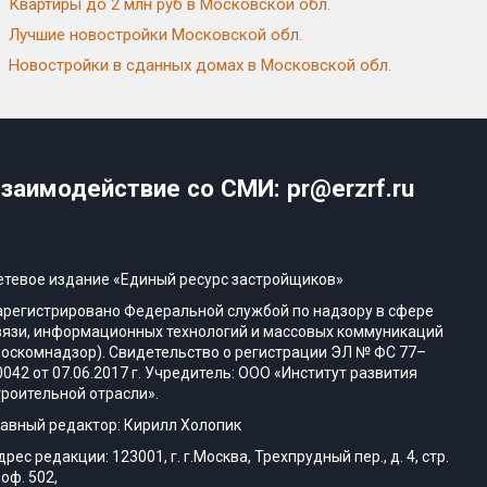
Квартиры до 2 млн руб в Московской обл.
Лучшие новостройки Московской обл.
Новостройки в сданных домах в Московской обл.
заимодействие со СМИ: pr@erzrf.ru
етевое издание «Единый ресурс застройщиков»
арегистрировано Федеральной службой по надзору в сфере
вязи, информационных технологий и массовых коммуникаций
Роскомнадзор). Свидетельство о регистрации ЭЛ № ФС 77–
0042 от 07.06.2017 г. Учредитель: ООО «Институт развития
троительной отрасли».
лавный редактор: Кирилл Холопик
дрес редакции: 123001, г. г.Москва, Трехпрудный пер., д. 4, стр.
 оф. 502,