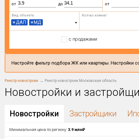
от
до
от
Вид объекта
Кол-во комнат
×
ДАП
×
МД
с продажами
Настройте фильтр подбора ЖК или квартиры. Настройки со
Реестр новостроек
Реестр новостроек Московская область
Новостройки и застройщ
Новостройки
Застройщики
Ип
Минимальная цена по региону:
3.9 млн₽