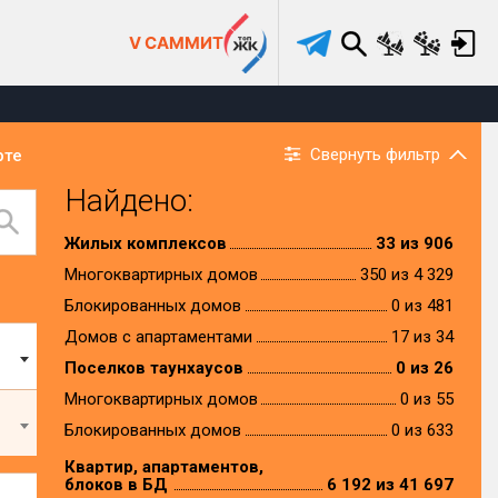
V САММИТ
Свернуть фильтр
рте
Найдено:
Жилых комплексов
33 из 906
Многоквартирных домов
350 из 4 329
Блокированных домов
0 из 481
Домов с апартаментами
17 из 34
Поселков таунхаусов
0 из 26
Многоквартирных домов
0 из 55
Блокированных домов
0 из 633
Квартир, апартаментов,
блоков в БД
6 192 из 41 697