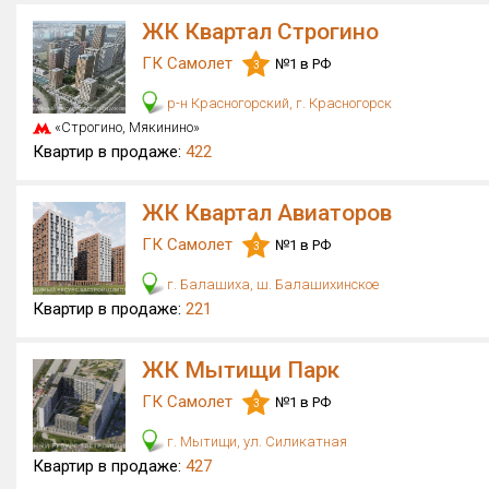
ЖК Квартал Строгино
ГК Самолет
№1 в РФ
3
р-н Красногорский, г. Красногорск
«Строгино, Мякинино»
Квартир в продаже:
422
ЖК Квартал Авиаторов
ГК Самолет
№1 в РФ
3
г. Балашиха, ш. Балашихинское
Квартир в продаже:
221
ЖК Мытищи Парк
ГК Самолет
№1 в РФ
3
г. Мытищи, ул. Силикатная
Квартир в продаже:
427