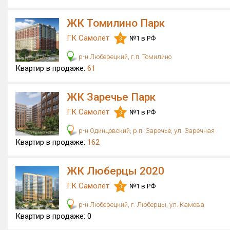
ЖК Томилино Парк
ГК Самолет
№1 в РФ
3
р-н Люберецкий, г.п. Томилино
Квартир в продаже:
61
ЖК Заречье Парк
ГК Самолет
№1 в РФ
3
р-н Одинцовский, р.п. Заречье, ул. Заречная
Квартир в продаже:
162
ЖК Люберцы 2020
ГК Самолет
№1 в РФ
3
р-н Люберецкий, г. Люберцы, ул. Камова
Квартир в продаже:
0