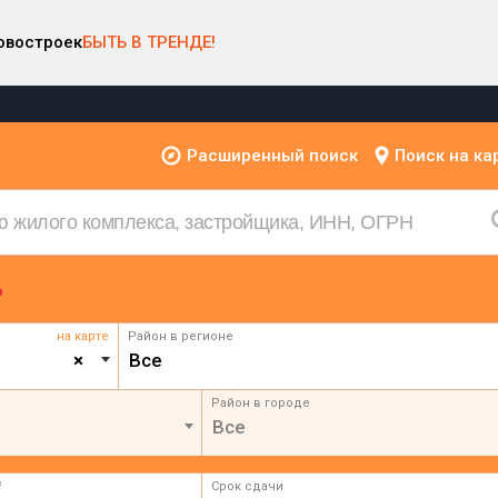
овостроек
БЫТЬ В ТРЕНДЕ!
Расширенный поиск
Поиск на ка
на карте
Район в регионе
×
Все
Район в городе
Все
²
Срок сдачи