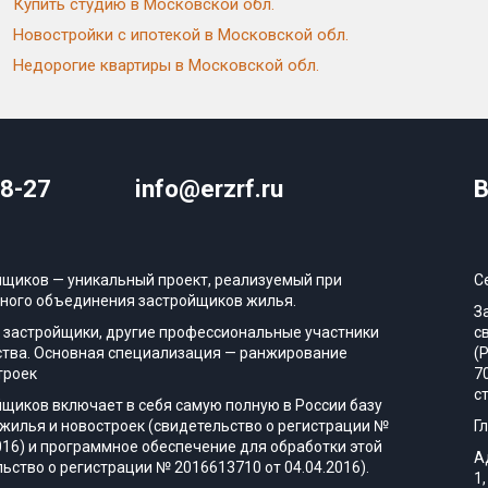
Купить студию в Московской обл.
Новостройки с ипотекой в Московской обл.
Недорогие квартиры в Московской обл.
08-27
info@erzrf.ru
В
йщиков — уникальный проект, реализуемый при
С
ного объединения застройщиков жилья.
З
 застройщики, другие профессиональные участники
с
тва. Основная специализация — ранжирование
(
троек
7
с
йщиков включает в себя самую полную в России базу
жилья и новостроек (свидетельство о регистрации №
Г
016) и программное обеспечение для обработки этой
А
ьство о регистрации № 2016613710 от 04.04.2016).
1,