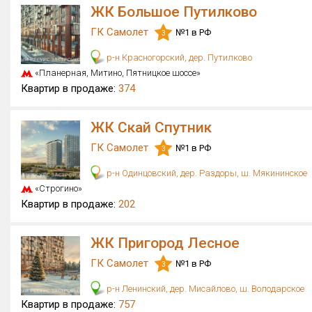
ЖК Большое Путилково
ГК Самолет
№1 в РФ
3
р-н Красногорский, дер. Путилково
«Планерная, Митино, Пятницкое шоссе»
Квартир в продаже:
374
ЖК Скай Спутник
ГК Самолет
№1 в РФ
3
р-н Одинцовский, дер. Раздоры, ш. Мякининское
«Строгино»
Квартир в продаже:
202
ЖК Пригород Лесное
ГК Самолет
№1 в РФ
3
р-н Ленинский, дер. Мисайлово, ш. Володарское
Квартир в продаже:
757