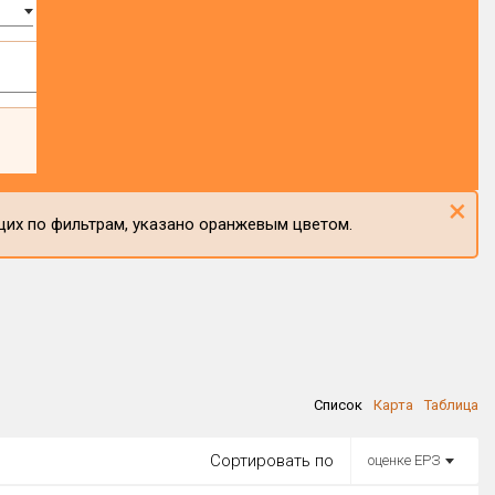
×
щих по фильтрам, указано оранжевым цветом.
Список
Карта
Таблица
Сортировать по
оценке ЕРЗ