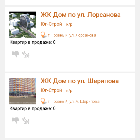
Оценка ЕРЗ ЖК
ЖК Дом по ул. Лорсанова
от
до
Юг-Строй
н/р
с продажами
г. Грозный, ул. Лорсанова
Квартир в продаже:
0
Рейтинг ЕРЗ
Найдено:
ЖК Дом по ул. Шерипова
Жилых комплексов
4 из 47
Многоквартирных домов
4 из 120
Юг-Строй
н/р
Домов с апартаментами
0 из 1
г. Грозный, ул. А. Шерипова
Квартир, апартаментов,
Квартир в продаже:
0
блоков в БД
0 из 491