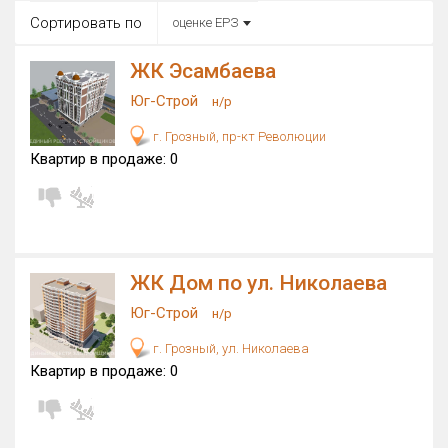
Все
Сортировать по
оценке ЕРЗ
Район в городе
Все
ЖК Эсамбаева
Юг-Строй
н/р
Цена
₽/м²
млн ₽
г. Грозный, пр-кт Революции
от
до
Квартир в продаже:
0
Общая площадь, м²
от
до
Срок сдачи
от
до
ЖК Дом по ул. Николаева
Вид объекта
Юг-Строй
н/р
г. Грозный, ул. Николаева
Кол-во комнат
Квартир в продаже:
0
Только новые