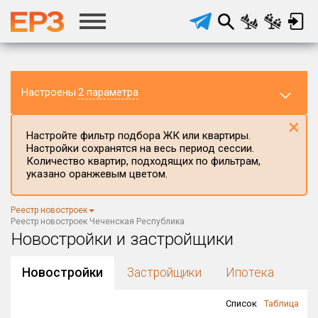
Настроены
2 параметра
×
Настройте фильтр подбора ЖК или квартиры.
Настройки сохранятся на весь период сессии.
Количество квартир, подходящих по фильтрам,
указано оранжевым цветом.
Регион ЖК
Чеченская Республика
×
Реестр новостроек
Район в регионе
Реестр новостроек Чеченская Республика
Все
Новостройки и застройщики
Населённый пункт
Новостройки
Застройщики
Ипотека
Список
Таблица
Округ