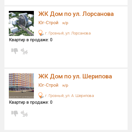
Оценка ЕРЗ ЖК
ЖК Дом по ул. Лорсанова
от
до
Юг-Строй
н/р
с продажами
г. Грозный, ул. Лорсанова
Квартир в продаже:
0
Рейтинг ЕРЗ
Найдено:
ЖК Дом по ул. Шерипова
Жилых комплексов
4 из 47
Многоквартирных домов
4 из 120
Юг-Строй
н/р
Домов с апартаментами
0 из 1
г. Грозный, ул. А. Шерипова
Квартир, апартаментов,
Квартир в продаже:
0
блоков в БД
0 из 491