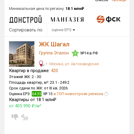
Округ
Минимальная цена по региону:
18.1 млн₽
Все
Район в городе
Сортировать по
оценке ЕРЗ
Все
ЖК Шагал
Цена
₽/м²
млн ₽
Группа Эталон
№14 в РФ
от
до
4
г. Москва, ул. Автозаводская
Общая площадь, м²
Квартир в продаже:
420
от
до
Этажей ЖК:
2 -
30
Площадь квартир, м²:
23.1 -
249.2
Срок сдачи
Срок сдачи по ЖК:
от III кв. 2026
Сдан в 2015
I кв. 2030
от
до
Оценка ЕРЗ:
64.35
№ 15
в ТОП новостроек региона
?
Квартиры от 18.1 млн₽
Вид объекта
от 405 990 ₽/м²
×
ДАП
×
МД
Кол-во комнат