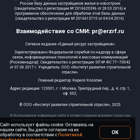
России базу данных застройщиков жилья и новостроек
(свидетельство о регистрации № 2016620396 от 28.03.2016) и
программное обеспечение для обработки этой базы данных
(свидетельство о регистрации № 2016613710 от 04.04.2016).
Взаимодействие со СМИ: pr@erzrf.ru
Сетевое издание «Единый ресурс застройщиков»
Зарегистрировано Федеральной службой по надзору в сфере
связи, информационных технологий и массовых коммуникаций
(Роскомнадзор). Свидетельство о регистрации ЭЛ № ФС 77–70042
от 07.06.2017 г. Учредитель: ООО «Институт развития строительной
отрасли».
Главный редактор: Кирилл Холопик
Адрес редакции: 123001, г. г.Москва, Трехпрудный пер., д. 4, стр. 1,
оф. 502,
© ООО «Институт развития строительной отрасли», 2025
© Использование информации сайта и сетевого издания возможно только при
условии гиперссылки на конкретную страницу сайта, на которой размещена
Сайт использует файлы cookie. Оставаясь на
эта информация, 2025
нашем сайте, Вы даете согласие на их
ОК
обработку в соответствии с
Политикой
конфиденциальности