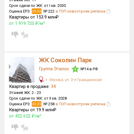
Срок сдачи по ЖК:
от I кв. 2030
Оценка ЕРЗ:
35.65
№ 222
в ТОП новостроек региона
?
Квартиры от 153.9 млн₽
от 1 919 720 ₽/м²
ЖК Соколин Парк
Группа Эталон
№14 в РФ
4
г. Москва, ул. 3-я Гражданская
Квартир в продаже:
34
Этажей ЖК:
2 -
23
Срок сдачи по ЖК:
от II кв. 2028
Оценка ЕРЗ:
33.35
№ 258
в ТОП новостроек региона
?
Квартиры от 19.9 млн₽
от 432 652 ₽/м²