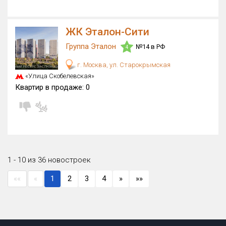
ЖК Эталон-Сити
Группа Эталон
№14 в РФ
4
г. Москва, ул. Старокрымская
«Улица Скобелевская»
Квартир в продаже:
0
1 - 10 из 36 новостроек
««
«
1
2
3
4
»
»»