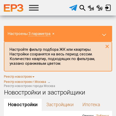
Настроены
3 параметра
×
×
Настройте фильтр подбора ЖК или квартиры.
Настройки сохранятся на весь период сессии.
Количество квартир, подходящих по фильтрам,
указано оранжевым цветом.
Регион ЖК
Реестр новостроек
г.Москва
×
Реестр новостроек г.Москва
Реестр новостроек города Москва
Новостройки и застройщики
Район в регионе
Все
Новостройки
Застройщики
Ипотека
Населённый пункт
×
Москва (Старая Москва)
Список
Таблица