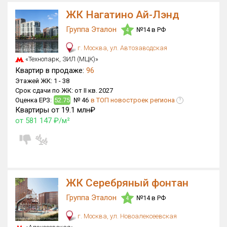
Только новые
ЖК Нагатино Ай-Лэнд
Группа Эталон
№14 в РФ
4
Оценка ЕРЗ ЖК
от
до
г. Москва, ул. Автозаводская
«Технопарк, ЗИЛ (МЦК)»
Квартир в продаже:
96
с продажами
Этажей ЖК:
1 -
38
Срок сдачи по ЖК:
от II кв. 2027
Оценка ЕРЗ:
52.75
№ 46
в ТОП новостроек региона
?
Рейтинг ЕРЗ
Квартиры от 19.1 млн₽
от 581 147 ₽/м²
Найдено:
Жилых комплексов
36 из 1 402
Многоквартирных домов
76 из 3 588
Блокированных домов
0 из 23
ЖК Серебряный фонтан
Домов с апартаментами
6 из 258
Группа Эталон
№14 в РФ
4
Поселков таунхаусов
0 из 7
г. Москва, ул. Новоалексеевская
Многоквартирных домов
0 из 2