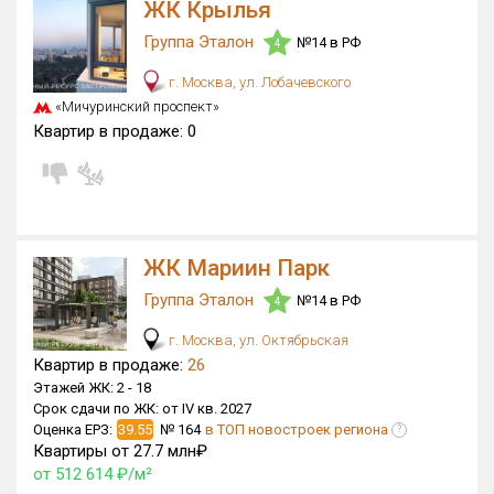
ЖК Крылья
Группа Эталон
№14 в РФ
4
г. Москва, ул. Лобачевского
«Мичуринский проспект»
Квартир в продаже:
0
ЖК Мариин Парк
Группа Эталон
№14 в РФ
4
г. Москва, ул. Октябрьская
Квартир в продаже:
26
Этажей ЖК:
2 -
18
Срок сдачи по ЖК:
от IV кв. 2027
Оценка ЕРЗ:
39.55
№ 164
в ТОП новостроек региона
?
Квартиры от 27.7 млн₽
от 512 614 ₽/м²