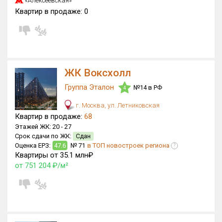
«Алексеевская»
Блокированных домов
0 из 175
Квартир в продаже:
0
Квартир, апартаментов,
блоков в БД
648 из 56 039
ЖК Воксхолл
Группа Эталон
№14 в РФ
4
г. Москва, ул. Летниковская
Квартир в продаже:
68
Этажей ЖК:
20 -
27
Срок сдачи по ЖК:
Сдан
Оценка ЕРЗ:
47.6
№ 71
в ТОП новостроек региона
?
Квартиры от 35.1 млн₽
от 751 204 ₽/м²