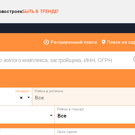
овостроек
БЫТЬ В ТРЕНДЕ!
Расширенный поиск
Поиск на ка
на карте
Район в регионе
×
Все
Район в городе
Все
²
Срок сдачи