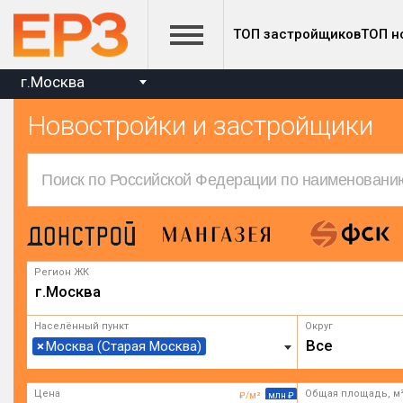
ТОП застройщиков
ТОП н
г.Москва
Новостройки и застройщики
Регион ЖК
г.Москва
Населённый пункт
Округ
Все
×
Москва (Старая Москва)
Цена
Общая площадь, м
₽/м²
млн ₽