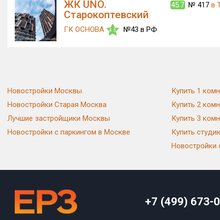
ЖК UNO.
45.7
№ 417
в 
Старокоптевский
ГК ОСНОВА
№43 в РФ
4.5
г. Москва, пер. Старокоптевский
Квартир в продаже:
0
Новостройки Москвы
Купить 1 комн
ЖК Эмоушн
45.5
№ 92
в ТОП новостро
Новостройки Старая Москва
Купить 2 комн
ГК ОСНОВА
№43 в РФ
4.5
Лучшие застройщики Москвы
Купить 3 комн
г. Москва, пр-д 2-й Силикатный
Новостройки с паркингом в Москве
Купить студи
Новостройки 
Квартир в продаже:
129
ЖК MAINSTREET
45.05
№ 95
в 
(МейнСтрит)
+7 (499) 673-
ГК ОСНОВА
№43 в РФ
4.5