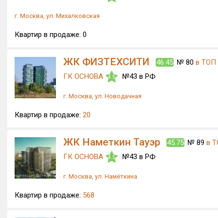
г. Москва, ул. Михалковская
Квартир в продаже:
0
ЖК ФИЗТЕХСИТИ
46.45
№ 80
в ТОП
ГК ОСНОВА
№43 в РФ
4.5
г. Москва, ул. Новодачная
Квартир в продаже:
20
ЖК Наметкин Тауэр
45.75
№ 89
в Т
ГК ОСНОВА
№43 в РФ
4.5
г. Москва, ул. Намёткина
Квартир в продаже:
568