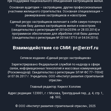
при поддержке Национального объединения застройщиков жилья.
Блокированных домов
0 из 175
Основная аудитория — застройщики, другие профессиональные
участники жилищного строительства. Основная специализация —
Квартир, апартаментов,
ранжирование застройщиков и новостроек
блоков в БД
0 из 56 039
Единый ресурс застройщиков включает в себя самую полную в
России базу данных застройщиков жилья и новостроек
(свидетельство о регистрации № 2016620396 от 28.03.2016) и
программное обеспечение для обработки этой базы данных
(свидетельство о регистрации № 2016613710 от 04.04.2016).
Взаимодействие со СМИ: pr@erzrf.ru
Сетевое издание «Единый ресурс застройщиков»
Зарегистрировано Федеральной службой по надзору в сфере
связи, информационных технологий и массовых коммуникаций
(Роскомнадзор). Свидетельство о регистрации ЭЛ № ФС 77–70042
от 07.06.2017 г. Учредитель: ООО «Институт развития строительной
отрасли».
Главный редактор: Кирилл Холопик
Адрес редакции: 123001, г. г.Москва, Трехпрудный пер., д. 4, стр. 1,
оф. 502,
© ООО «Институт развития строительной отрасли», 2025