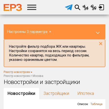
Настроены
3 параметра
×
×
Настройте фильтр подбора ЖК или квартиры.
Настройки сохранятся на весь период сессии.
Количество квартир, подходящих по фильтрам,
указано оранжевым цветом.
Регион ЖК
Реестр новостроек
г.Москва
×
Реестр новостроек г.Москва
Новостройки и застройщики
Район в регионе
Все
Новостройки
Застройщики
Ипотека
Населённый пункт
Список
Таблица