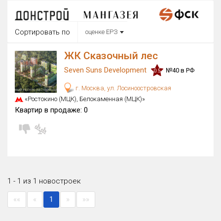
Округ
Все
Сортировать по
оценке ЕРЗ
Район в городе
Все
ЖК Сказочный лес
Seven Suns Development
№40 в РФ
0.5
Цена
₽/м²
млн ₽
г. Москва, ул. Лосиноостровская
от
до
«Ростокино (МЦК), Белокаменная (МЦК)»
Общая площадь, м²
Квартир в продаже:
0
от
до
Срок сдачи
Сдан в 2026
от
до
Вид объекта
×
ДАП
×
МД
1 - 1 из 1 новостроек
Кол-во комнат
««
«
1
»
»»