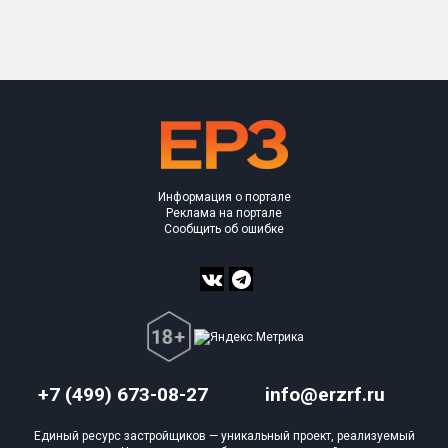
Только новые
Оценка ЕРЗ ЖК
от
до
с продажами
Информация о портале
Рейтинг ЕРЗ
Реклама на портале
Сообщить об ошибке
Найдено:
Жилых комплексов
1 из 1 402
Многоквартирных домов
1 из 3 588
Блокированных домов
0 из 23
Домов с апартаментами
0 из 258
+7 (499) 673-08-27
info@erzrf.ru
Поселков таунхаусов
0 из 7
Единый ресурс застройщиков — уникальный проект, реализуемый
Многоквартирных домов
0 из 2