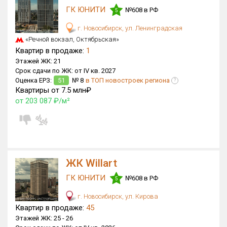
ГК ЮНИТИ
№608 в РФ
5
Только новые
г. Новосибирск, ул. Ленинградская
Оценка ЕРЗ ЖК
«Речной вокзал, Октябрьская»
от
до
Квартир в продаже:
1
Этажей ЖК:
21
Срок сдачи по ЖК:
от IV кв. 2027
с продажами
Оценка ЕРЗ:
51
№ 8
в ТОП новостроек региона
?
Квартиры от 7.5 млн₽
от 203 087 ₽/м²
Рейтинг ЕРЗ
Найдено:
Жилых комплексов
4 из 640
ЖК Willart
Многоквартирных домов
14 из 2 083
ГК ЮНИТИ
№608 в РФ
5
Блокированных домов
0 из 343
Домов с апартаментами
1 из 34
г. Новосибирск, ул. Кирова
Квартир в продаже:
45
Поселков таунхаусов
0 из 13
Этажей ЖК:
25 -
26
Многоквартирных домов
0 из 81