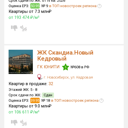
Срок сдачи по ЖК:
от IV кв. 2026
Блокированных домов
0 из 559
Оценка ЕРЗ:
50.95
№ 9
в ТОП новостроек региона
?
Квартиры от 7.3 млн₽
Квартир, апартаментов,
от 193 474 ₽/м²
блоков в БД
126 из 23 072
ЖК Скандиа.Новый
Кедровый
ГК ЮНИТИ
№608 в РФ
5
г. Новосибирск, ул. Кедровая
Квартир в продаже:
32
Этажей ЖК:
5 -
8
Срок сдачи по ЖК:
Сдан
Оценка ЕРЗ:
39.95
№ 18
в ТОП новостроек региона
?
Квартиры от 9.0 млн₽
от 106 611 ₽/м²