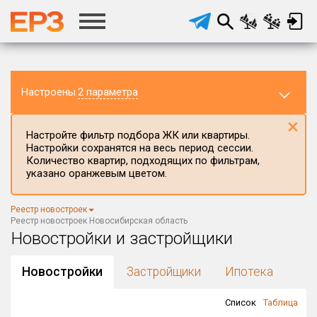
Настроены
2 параметра
×
Настройте фильтр подбора ЖК или квартиры.
Настройки сохранятся на весь период сессии.
Количество квартир, подходящих по фильтрам,
указано оранжевым цветом.
Регион ЖК
Реестр новостроек
Новосибирская область
×
Реестр новостроек Новосибирская область
Новостройки и застройщики
Район в регионе
Все
Новостройки
Застройщики
Ипотека
Населённый пункт
Список
Таблица