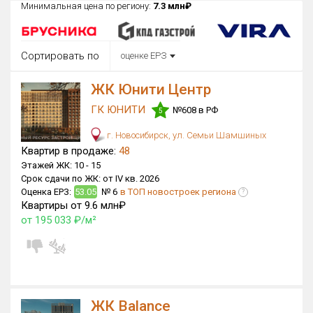
Минимальная цена по региону:
7.3 млн₽
Округ
Все
Сортировать по
оценке ЕРЗ
Район в городе
Все
ЖК Юнити Центр
ГК ЮНИТИ
№608 в РФ
Цена
5
₽/м²
млн ₽
от
до
г. Новосибирск, ул. Семьи Шамшиных
Квартир в продаже:
48
Общая площадь, м²
Этажей ЖК:
10 -
15
от
до
Срок сдачи по ЖК:
от IV кв. 2026
Оценка ЕРЗ:
53.05
№ 6
в ТОП новостроек региона
?
Срок сдачи
Квартиры от 9.6 млн₽
от
до
от 195 033 ₽/м²
Вид объекта
Кол-во комнат
ЖК Balance