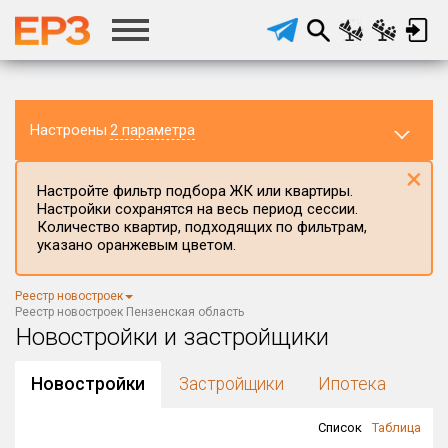
Настроены
2 параметра
×
Настройте фильтр подбора ЖК или квартиры.
Настройки сохранятся на весь период сессии.
Количество квартир, подходящих по фильтрам,
указано оранжевым цветом.
Регион ЖК
Реестр новостроек
Пензенская область
×
Реестр новостроек Пензенская область
Новостройки и застройщики
Район в регионе
Все
Новостройки
Застройщики
Ипотека
Населённый пункт
Список
Таблица