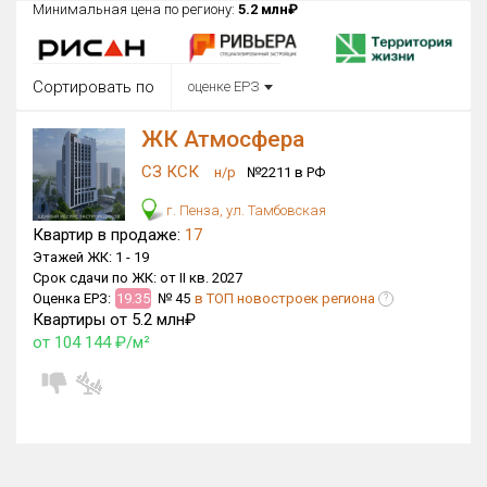
Минимальная цена по региону:
5.2 млн₽
Округ
Все
Сортировать по
оценке ЕРЗ
Район в городе
Все
ЖК Атмосфера
СЗ КСК
Цена
н/р
№2211 в РФ
₽/м²
млн ₽
от
до
г. Пенза, ул. Тамбовская
Квартир в продаже:
17
Общая площадь, м²
Этажей ЖК:
1 -
19
от
до
Срок сдачи по ЖК:
от II кв. 2027
Оценка ЕРЗ:
19.35
№ 45
в ТОП новостроек региона
?
Срок сдачи
Квартиры от 5.2 млн₽
от
до
от 104 144 ₽/м²
Вид объекта
×
ДАП
×
МД
Кол-во комнат