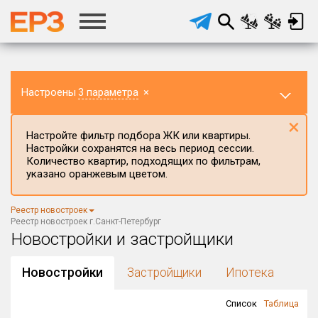
Настроены
3 параметра
×
×
Настройте фильтр подбора ЖК или квартиры.
Настройки сохранятся на весь период сессии.
Количество квартир, подходящих по фильтрам,
указано оранжевым цветом.
Регион ЖК
Реестр новостроек
г.Санкт-Петербург
×
Реестр новостроек г.Санкт-Петербург
Новостройки и застройщики
Район в регионе
Все
Новостройки
Застройщики
Ипотека
Населённый пункт
Список
Таблица