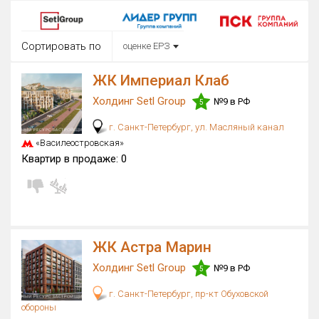
Округ
Все
Сортировать по
оценке ЕРЗ
Район в городе
Все
ЖК Империал Клаб
Холдинг Setl Group
№9 в РФ
5
Цена
₽/м²
млн ₽
г. Санкт-Петербург, ул. Масляный канал
от
до
«Василеостровская»
Общая площадь, м²
Квартир в продаже:
0
от
до
Срок сдачи
Сдан в 2015
IV кв. 2030
от
до
Вид объекта
ЖК Астра Марин
Холдинг Setl Group
№9 в РФ
5
Кол-во комнат
г. Санкт-Петербург, пр-кт Обуховской
обороны