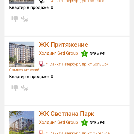
г. Санкт-Петербург, ул. Гастелло
Квартир в продаже:
0
Квартир, апартаментов,
блоков в БД
0 из 32 696
ЖК Притяжение
Холдинг Setl Group
№9 в РФ
5
г. Санкт-Петербург, пр-кт Большой
Сампсониевский
Квартир в продаже:
0
ЖК Светлана Парк
Холдинг Setl Group
№9 в РФ
5
г. Санкт-Петербург, пр-кт Энгельса