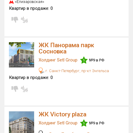
«Елизаровская»
Только новые
Квартир в продаже:
0
Оценка ЕРЗ ЖК
от
до
с продажами
ЖК Панорама парк
Сосновка
Холдинг Setl Group
№9 в РФ
Рейтинг ЕРЗ
5
г. Санкт-Петербург, пр-кт Энгельса
Найдено:
Квартир в продаже:
0
Жилых комплексов
51 из 703
Многоквартирных домов
306 из 2 149
Блокированных домов
0 из 70
ЖК Victory plaza
Домов с апартаментами
3 из 129
Поселков таунхаусов
0 из 5
Холдинг Setl Group
№9 в РФ
5
Блокированных домов
0 из 60