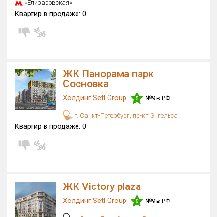
«Елизаровская»
Только новые
Квартир в продаже:
0
Оценка ЕРЗ ЖК
от
до
с продажами
ЖК Панорама парк
Сосновка
Холдинг Setl Group
№9 в РФ
Рейтинг ЕРЗ
5
г. Санкт-Петербург, пр-кт Энгельса
Найдено:
Квартир в продаже:
0
Жилых комплексов
51 из 703
Многоквартирных домов
306 из 2 149
Блокированных домов
0 из 70
ЖК Victory plaza
Домов с апартаментами
3 из 129
Поселков таунхаусов
0 из 5
Холдинг Setl Group
№9 в РФ
5
Блокированных домов
0 из 60