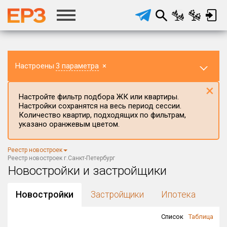
Настроены
3 параметра
×
×
Настройте фильтр подбора ЖК или квартиры.
Настройки сохранятся на весь период сессии.
Количество квартир, подходящих по фильтрам,
указано оранжевым цветом.
Регион ЖК
Реестр новостроек
г.Санкт-Петербург
×
Реестр новостроек г.Санкт-Петербург
Новостройки и застройщики
Район в регионе
Все
Новостройки
Застройщики
Ипотека
Населённый пункт
Список
Таблица