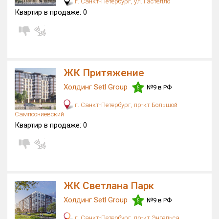
г. Санкт-Петербург, ул. Гастелло
Квартир в продаже:
0
Квартир, апартаментов,
блоков в БД
0 из 32 696
ЖК Притяжение
Холдинг Setl Group
№9 в РФ
5
г. Санкт-Петербург, пр-кт Большой
Сампсониевский
Квартир в продаже:
0
ЖК Светлана Парк
Холдинг Setl Group
№9 в РФ
5
г. Санкт-Петербург, пр-кт Энгельса