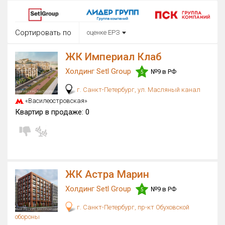
Округ
Все
Сортировать по
оценке ЕРЗ
Район в городе
Все
ЖК Империал Клаб
Холдинг Setl Group
№9 в РФ
5
Цена
₽/м²
млн ₽
г. Санкт-Петербург, ул. Масляный канал
от
до
«Василеостровская»
Общая площадь, м²
Квартир в продаже:
0
от
до
Срок сдачи
Сдан в 2015
IV кв. 2030
от
до
Вид объекта
ЖК Астра Марин
Холдинг Setl Group
№9 в РФ
5
Кол-во комнат
г. Санкт-Петербург, пр-кт Обуховской
обороны