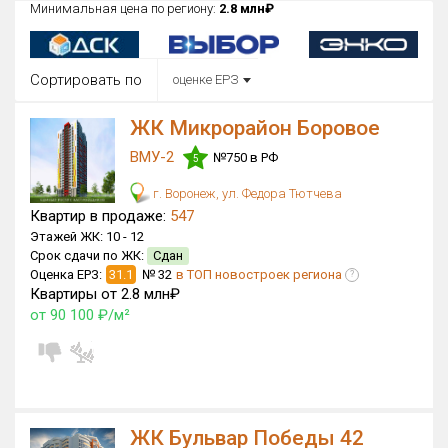
Минимальная цена по региону:
2.8 млн₽
Округ
Все
Сортировать по
оценке ЕРЗ
Район в городе
Все
ЖК Микрорайон Боровое
ВМУ-2
№750 в РФ
Цена
5
₽/м²
млн ₽
от
до
г. Воронеж, ул. Федора Тютчева
Квартир в продаже:
547
Общая площадь, м²
Этажей ЖК:
10 -
12
от
до
Срок сдачи по ЖК:
Сдан
Оценка ЕРЗ:
31.1
№ 32
в ТОП новостроек региона
?
Срок сдачи
Квартиры от 2.8 млн₽
Сдан в 2016
от
до
от 90 100 ₽/м²
Вид объекта
Кол-во комнат
ЖК Бульвар Победы 42