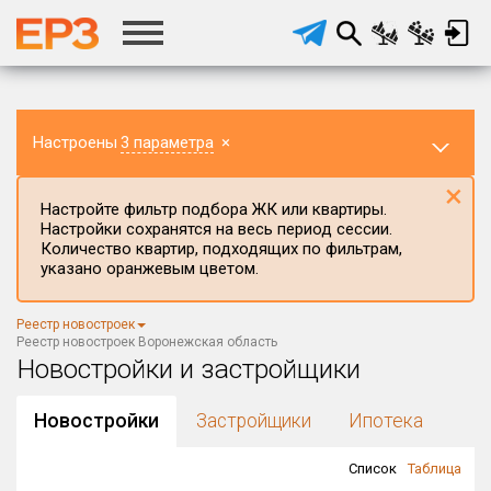
Настроены
3 параметра
×
×
Настройте фильтр подбора ЖК или квартиры.
Настройки сохранятся на весь период сессии.
Количество квартир, подходящих по фильтрам,
указано оранжевым цветом.
Регион ЖК
Реестр новостроек
Воронежская область
×
Реестр новостроек Воронежская область
Новостройки и застройщики
Район в регионе
Все
Новостройки
Застройщики
Ипотека
Населённый пункт
Список
Таблица