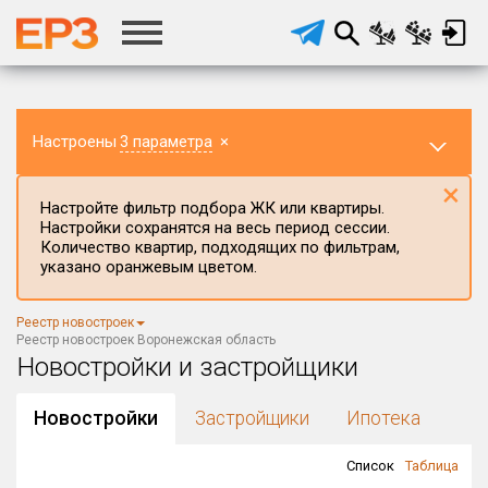
Настроены
3 параметра
×
×
Настройте фильтр подбора ЖК или квартиры.
Настройки сохранятся на весь период сессии.
Количество квартир, подходящих по фильтрам,
указано оранжевым цветом.
Регион ЖК
Реестр новостроек
Воронежская область
×
Реестр новостроек Воронежская область
Новостройки и застройщики
Район в регионе
Все
Новостройки
Застройщики
Ипотека
Населённый пункт
Список
Таблица