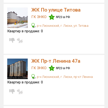
Только новые
ЖК По улице Титова
ГК ЭНКО
Оценка ЕРЗ ЖК
№23 в РФ
5
от
до
р-н Лискинский, г. Лиски, ул. Титова
Квартир в продаже:
0
с продажами
Рейтинг ЕРЗ
ЖК Пр-т Ленина 47а
Найдено:
ГК ЭНКО
№23 в РФ
5
Жилых комплексов
4 из 358
р-н Лискинский, г. Лиски, пр-кт Ленина
Многоквартирных домов
9 из 1 076
Квартир в продаже:
0
Поселков таунхаусов
0 из 4
Блокированных домов
0 из 53
Квартир, апартаментов,
блоков в БД
345 из 14 140