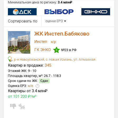
Минимальная цена по региону:
3.4 млн₽
Округ
Все
Сортировать по
оценке ЕРЗ
Район в городе
Все
ЖК Инстеп.Бабяково
Инстеп
Цена
н/р
₽/м²
млн ₽
от
до
ГК ЭНКО
№23 в РФ
5
Общая площадь, м²
р-н Новоусманский, с. Новая Усмань, ул. Алмазная
от
до
Квартир в продаже:
345
Этажей ЖК:
9 -
10
Срок сдачи
Площадь квартир, м²:
26.7 -
118.3
Сдан в 2015
от
до
Срок сдачи по ЖК:
Сдан
Оценка ЕРЗ:
н/о
?
Вид объекта
Квартиры от 3.4 млн₽
от 101 200 ₽/м²
Кол-во комнат