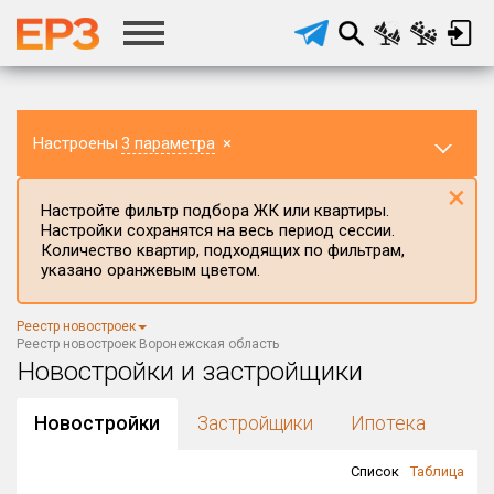
Настроены
3 параметра
×
×
Настройте фильтр подбора ЖК или квартиры.
Настройки сохранятся на весь период сессии.
Количество квартир, подходящих по фильтрам,
указано оранжевым цветом.
Регион ЖК
Реестр новостроек
Воронежская область
×
Реестр новостроек Воронежская область
Новостройки и застройщики
Район в регионе
Все
Новостройки
Застройщики
Ипотека
Населённый пункт
Список
Таблица