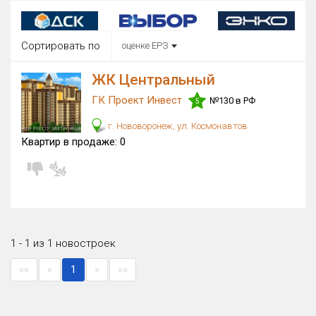
Округ
Все
Сортировать по
оценке ЕРЗ
Район в городе
Все
ЖК Центральный
ГК Проект Инвест
№130 в РФ
5
Цена
₽/м²
млн ₽
г. Нововоронеж, ул. Космонавтов
от
до
Квартир в продаже:
0
Общая площадь, м²
от
до
Срок сдачи
Сдан в 2020
от
до
Вид объекта
1 - 1 из 1 новостроек
×
ДАП
×
МД
««
«
1
»
»»
Кол-во комнат