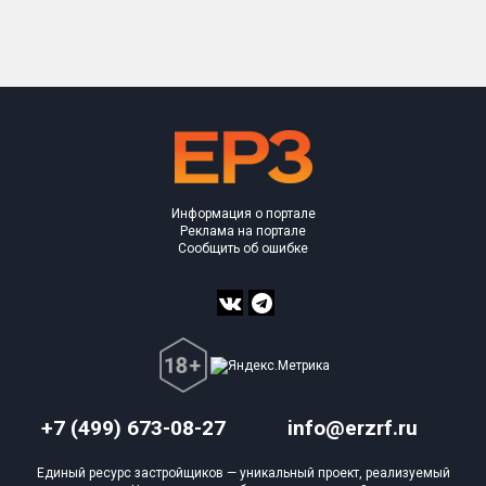
Только новые
Оценка ЕРЗ ЖК
от
до
с продажами
Информация о портале
Рейтинг ЕРЗ
Реклама на портале
Сообщить об ошибке
Найдено:
Жилых комплексов
1 из 358
Многоквартирных домов
1 из 1 076
Поселков таунхаусов
0 из 4
Блокированных домов
0 из 53
+7 (499) 673-08-27
info@erzrf.ru
Квартир, апартаментов,
блоков в БД
0 из 14 140
Единый ресурс застройщиков — уникальный проект, реализуемый