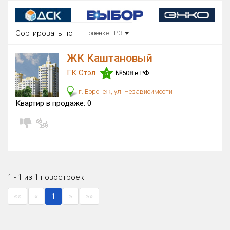
Округ
Все
Сортировать по
оценке ЕРЗ
Район в городе
Все
ЖК Каштановый
ГК Стэл
№508 в РФ
5
Цена
₽/м²
млн ₽
г. Воронеж, ул. Независимости
от
до
Квартир в продаже:
0
Общая площадь, м²
от
до
Срок сдачи
от
до
Вид объекта
1 - 1 из 1 новостроек
×
ДАП
×
МД
««
«
1
»
»»
Кол-во комнат