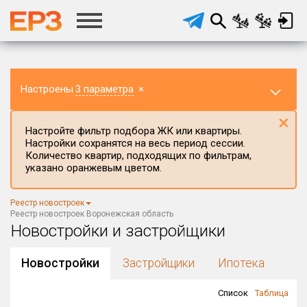
Настроены
3 параметра
×
×
Настройте фильтр подбора ЖК или квартиры.
Настройки сохранятся на весь период сессии.
Количество квартир, подходящих по фильтрам,
указано оранжевым цветом.
Регион ЖК
Реестр новостроек
Воронежская область
×
Реестр новостроек Воронежская область
Новостройки и застройщики
Район в регионе
Все
Новостройки
Застройщики
Ипотека
Населённый пункт
Список
Таблица