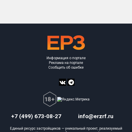
Только новые
Оценка ЕРЗ ЖК
от
до
с продажами
Информация о портале
Рейтинг ЕРЗ
Реклама на портале
Сообщить об ошибке
Найдено:
Жилых комплексов
1 из 358
Многоквартирных домов
4 из 1 076
Поселков таунхаусов
0 из 4
Блокированных домов
0 из 53
+7 (499) 673-08-27
info@erzrf.ru
Квартир, апартаментов,
блоков в БД
0 из 14 140
Единый ресурс застройщиков — уникальный проект, реализуемый