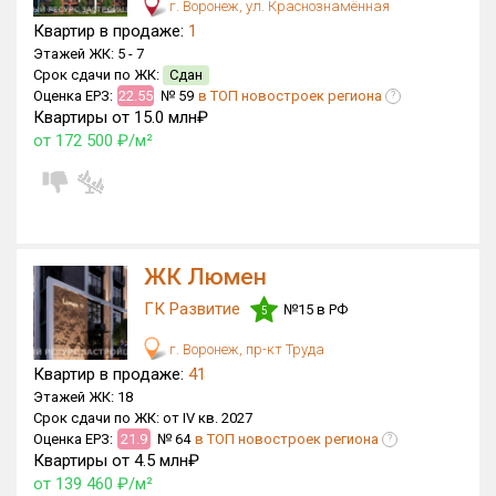
г. Воронеж, ул. Краснознамённая
Квартир в продаже:
1
Этажей ЖК:
5 -
7
Срок сдачи по ЖК:
Сдан
Оценка ЕРЗ:
22.55
№ 59
в ТОП новостроек региона
?
Квартиры от 15.0 млн₽
от 172 500 ₽/м²
ЖК Люмен
ГК Развитие
№15 в РФ
5
г. Воронеж, пр-кт Труда
Квартир в продаже:
41
Этажей ЖК:
18
Срок сдачи по ЖК:
от IV кв. 2027
Оценка ЕРЗ:
21.9
№ 64
в ТОП новостроек региона
?
Квартиры от 4.5 млн₽
от 139 460 ₽/м²