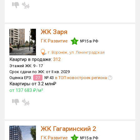
ЖК Заря
ГК Развитие
№15 в РФ
5
г. Воронеж, ул. Ленинградская
Квартир в продаже:
312
Этажей ЖК:
9 -
17
Срок сдачи по ЖК:
от II кв. 2029
Оценка ЕРЗ:
27
№ 43
в ТОП новостроек региона
?
Квартиры от 3.2 млн₽
от 137 683 ₽/м²
ЖК Гагаринский 2
ГК Развитие
№15 в РФ
5