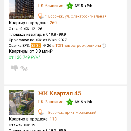
ГК Развитие
№15 в РФ
5
Только новые
г. Воронеж, ул. Электросигнальная
Оценка ЕРЗ ЖК
Квартир в продаже:
260
от
до
Этажей ЖК:
12 -
26
Площадь квартир, м²:
19.8 -
99.9
Срок сдачи по ЖК:
от IV кв. 2027
с продажами
Оценка ЕРЗ:
32.35
№ 26
в ТОП новостроек региона
?
Квартиры от 3.8 млн₽
от 120 749 ₽/м²
Рейтинг ЕРЗ
Найдено:
Жилых комплексов
18 из 358
ЖК Квартал 45
Многоквартирных домов
21 из 1 076
ГК Развитие
№15 в РФ
5
Поселков таунхаусов
0 из 4
Блокированных домов
0 из 53
г. Воронеж, пр-кт Московский
Квартир в продаже:
113
Квартир, апартаментов,
Этажей ЖК:
19
блоков в БД
1 449 из 14 140
Площадь квартир, м²:
18.0 -
85.9