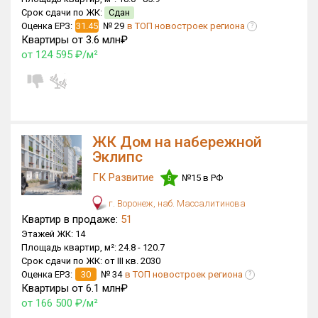
Срок сдачи по ЖК:
Сдан
Оценка ЕРЗ:
31.45
№ 29
в ТОП новостроек региона
?
Квартиры от 3.6 млн₽
от 124 595 ₽/м²
ЖК Дом на набережной
Эклипс
ГК Развитие
№15 в РФ
5
г. Воронеж, наб. Массалитинова
Квартир в продаже:
51
Этажей ЖК:
14
Площадь квартир, м²:
24.8 -
120.7
Срок сдачи по ЖК:
от III кв. 2030
Оценка ЕРЗ:
30
№ 34
в ТОП новостроек региона
?
Квартиры от 6.1 млн₽
от 166 500 ₽/м²