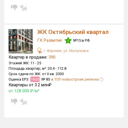
ЖК Октябрьский квартал
ГК Развитие
№15 в РФ
5
г. Воронеж, ул. Матросова
Квартир в продаже:
390
Этажей ЖК:
11 -
25
Площадь квартир, м²:
20.4 -
112.8
Срок сдачи по ЖК:
от II кв. 2030
Оценка ЕРЗ:
18.65
№ 85
в ТОП новостроек региона
?
Квартиры от 3.2 млн₽
от 128 000 ₽/м²