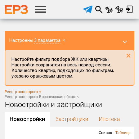
Настроены
3 параметра
×
×
Настройте фильтр подбора ЖК или квартиры.
Настройки сохранятся на весь период сессии.
Количество квартир, подходящих по фильтрам,
указано оранжевым цветом.
Регион ЖК
Реестр новостроек
Воронежская область
×
Реестр новостроек Воронежская область
Новостройки и застройщики
Район в регионе
Все
Новостройки
Застройщики
Ипотека
Населённый пункт
Список
Таблица