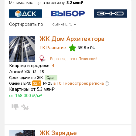
Минимальная цена по региону:
3.2 млн₽
Округ
Все
Сортировать по
оценке ЕРЗ
Район в городе
Все
ЖК Дом Архитектора
ГК Развитие
№15 в РФ
Цена
5
₽/м²
млн ₽
от
до
г. Воронеж, пр-кт Ленинский
Квартир в продаже:
4
Общая площадь, м²
Этажей ЖК:
13 -
15
от
до
Срок сдачи по ЖК:
Сдан
Оценка ЕРЗ:
32.4
№ 25
в ТОП новостроек региона
?
Срок сдачи
Квартиры от 5.3 млн₽
Сдан в 2017
III кв. 2030
от
до
от 168 000 ₽/м²
Вид объекта
Кол-во комнат
ЖК Зарядье