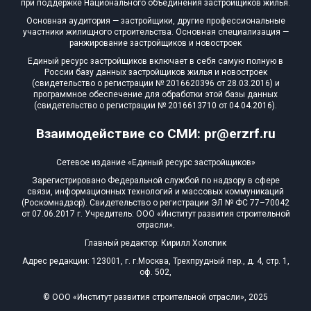
Домов с апартаментами
при поддержке Национального объединения застройщиков жилья.
0 из 2
Основная аудитория — застройщики, другие профессиональные
Квартир, апартаментов,
участники жилищного строительства. Основная специализация —
блоков в БД
0 из 727 935
ранжирование застройщиков и новостроек
Единый ресурс застройщиков включает в себя самую полную в
России базу данных застройщиков жилья и новостроек
(свидетельство о регистрации № 2016620396 от 28.03.2016) и
программное обеспечение для обработки этой базы данных
(свидетельство о регистрации № 2016613710 от 04.04.2016).
Взаимодействие со СМИ: pr@erzrf.ru
Сетевое издание «Единый ресурс застройщиков»
Зарегистрировано Федеральной службой по надзору в сфере
связи, информационных технологий и массовых коммуникаций
(Роскомнадзор). Свидетельство о регистрации ЭЛ № ФС 77–70042
от 07.06.2017 г. Учредитель: ООО «Институт развития строительной
отрасли».
Главный редактор: Кирилл Холопик
Адрес редакции: 123001, г. г.Москва, Трехпрудный пер., д. 4, стр. 1,
оф. 502,
© ООО «Институт развития строительной отрасли», 2025