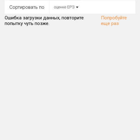
Все
Сортировать по
оценке ЕРЗ
Район в городе
Ошибка загрузки данных, повторите
Попробуйте
Все
попытку чуть позже.
еще раз
Цена
₽/м²
млн ₽
от
до
Общая площадь, м²
от
до
Срок сдачи
от
до
Вид объекта
Кол-во комнат
Только новые