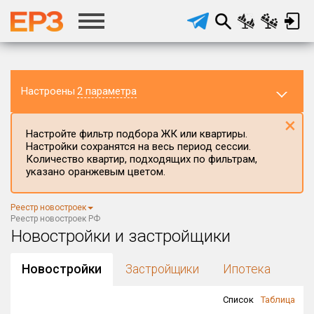
Настроены
2 параметра
×
Настройте фильтр подбора ЖК или квартиры.
Настройки сохранятся на весь период сессии.
Количество квартир, подходящих по фильтрам,
указано оранжевым цветом.
Регион ЖК
Реестр новостроек
Район в регионе
Реестр новостроек РФ
Все
Новостройки и застройщики
Населённый пункт
Новостройки
Застройщики
Ипотека
Список
Таблица
Округ