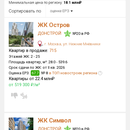
Все
Минимальная цена по региону:
18.1 млн₽
Сортировать по
оценке ЕРЗ
Район в городе
Все
ЖК Остров
ДОНСТРОЙ
Цена
№20 в РФ
4.5
₽/м²
млн ₽
от
до
г. Москва, ул. Нижние Мнёвники
Квартир в продаже:
715
Общая площадь, м²
Этажей ЖК:
2 -
25
от
до
Площадь квартир, м²:
28.0 -
539.6
Срок сдачи по ЖК:
от II кв. 2026
Срок сдачи
Оценка ЕРЗ:
67.7
№ 8
в ТОП новостроек региона
?
I кв. 2030
I кв. 2030
от
до
Квартиры от 22.4 млн₽
от 519 300 ₽/м²
Вид объекта
Кол-во комнат
ЖК Символ
Только новые
ДОНСТРОЙ
№20 в РФ
4.5