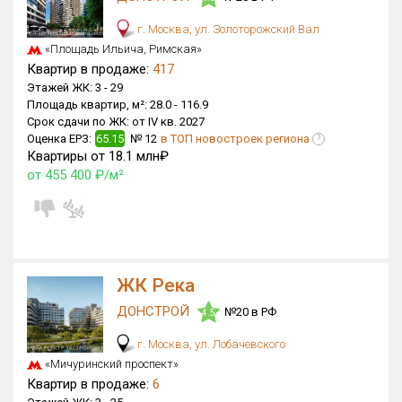
Оценка ЕРЗ ЖК
г. Москва, ул. Золоторожский Вал
от
до
«Площадь Ильича, Римская»
Квартир в продаже:
417
Этажей ЖК:
3 -
29
с продажами
Площадь квартир, м²:
28.0 -
116.9
Срок сдачи по ЖК:
от IV кв. 2027
Оценка ЕРЗ:
65.15
№ 12
в ТОП новостроек региона
?
Рейтинг ЕРЗ
Квартиры от 18.1 млн₽
от 455 400 ₽/м²
Найдено:
Жилых комплексов
8 из 20 785
Многоквартирных домов
21 из 60 297
Блокированных домов
0 из 3 141
ЖК Река
Домов с апартаментами
0 из 1 050
ДОНСТРОЙ
№20 в РФ
4.5
Поселков таунхаусов
0 из 237
г. Москва, ул. Лобачевского
Многоквартирных домов
0 из 365
«Мичуринский проспект»
Блокированных домов
0 из 4 562
Квартир в продаже:
6