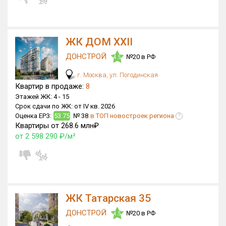
ЖК ДОМ XXII
ДОНСТРОЙ
№20 в РФ
4.5
г. Москва, ул. Погодинская
Квартир в продаже:
8
Этажей ЖК:
4 -
15
Срок сдачи по ЖК:
от IV кв. 2026
Оценка ЕРЗ:
53.75
№ 38
в ТОП новостроек региона
?
Квартиры от 268.6 млн₽
от 2 598 290 ₽/м²
ЖК Татарская 35
ДОНСТРОЙ
№20 в РФ
4.5