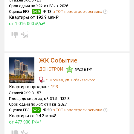
Этажей ЖК:
3 -
25
Домов с апартаментами
0 из 2
Срок сдачи по ЖК:
от IV кв. 2026
Квартир, апартаментов,
Оценка ЕРЗ:
64.9
№ 13
в ТОП новостроек региона
?
блоков в БД
1 697 из 725 661
Квартиры от 192.9 млн₽
от 1 016 000 ₽/м²
ЖК Событие
ДОНСТРОЙ
№20 в РФ
4.5
г. Москва, ул. Лобачевского
Квартир в продаже:
193
Этажей ЖК:
3 -
57
Площадь квартир, м²:
31.5 -
132.8
Срок сдачи по ЖК:
от II кв. 2027
Оценка ЕРЗ:
62.2
№ 20
в ТОП новостроек региона
?
Квартиры от 24.2 млн₽
от 477 900 ₽/м²