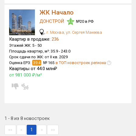
ЖК Начало
ДОНСТРОЙ
№20 в РФ
4.5
г. Москва, ул. Сергея Макеева
Квартир в продаже:
236
Этажей ЖК:
5 -
50
Площадь квартир, м²:
35.9 -
243.0
Срок сдачи по ЖК:
от II кв. 2029
Оценка ЕРЗ:
39.4
№ 165
в ТОП новостроек региона
?
Квартиры от 44.0 млн₽
от 981 000 ₽/м²
1 - 8 из 8 новостроек
««
«
1
»
»»