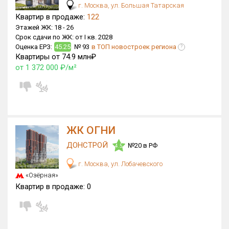
г. Москва, ул. Большая Татарская
Квартир в продаже:
122
Этажей ЖК:
18 -
26
Срок сдачи по ЖК:
от I кв. 2028
Оценка ЕРЗ:
45.25
№ 93
в ТОП новостроек региона
?
Квартиры от 74.9 млн₽
от 1 372 000 ₽/м²
ЖК ОГНИ
ДОНСТРОЙ
№20 в РФ
4.5
г. Москва, ул. Лобачевского
«Озёрная»
Квартир в продаже:
0