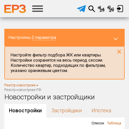
Настроены
2 параметра
×
Настройте фильтр подбора ЖК или квартиры.
Настройки сохранятся на весь период сессии.
Количество квартир, подходящих по фильтрам,
указано оранжевым цветом.
Регион ЖК
Все регионы
×
Реестр новостроек
Район в регионе
Реестр новостроек РФ
Все
Новостройки и застройщики
Населённый пункт
Новостройки
Застройщики
Ипотека
Список
Таблица
Округ