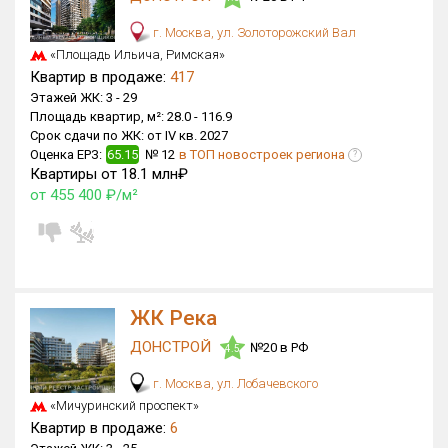
Оценка ЕРЗ ЖК
г. Москва, ул. Золоторожский Вал
от
до
«Площадь Ильича, Римская»
Квартир в продаже:
417
Этажей ЖК:
3 -
29
с продажами
Площадь квартир, м²:
28.0 -
116.9
Срок сдачи по ЖК:
от IV кв. 2027
Оценка ЕРЗ:
65.15
№ 12
в ТОП новостроек региона
?
Рейтинг ЕРЗ
Квартиры от 18.1 млн₽
от 455 400 ₽/м²
Найдено:
Жилых комплексов
8 из 20 793
Многоквартирных домов
21 из 60 323
Блокированных домов
0 из 3 141
ЖК Река
Домов с апартаментами
0 из 1 048
ДОНСТРОЙ
№20 в РФ
4.5
Поселков таунхаусов
0 из 237
г. Москва, ул. Лобачевского
Многоквартирных домов
0 из 365
«Мичуринский проспект»
Блокированных домов
0 из 4 562
Квартир в продаже:
6