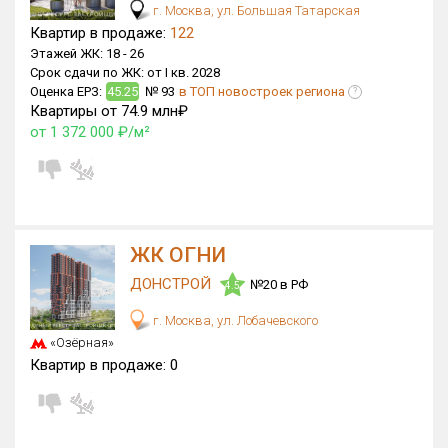
г. Москва, ул. Большая Татарская
Квартир в продаже:
122
Этажей ЖК:
18 -
26
Срок сдачи по ЖК:
от I кв. 2028
Оценка ЕРЗ:
45.25
№ 93
в ТОП новостроек региона
?
Квартиры от 74.9 млн₽
от 1 372 000 ₽/м²
ЖК ОГНИ
ДОНСТРОЙ
№20 в РФ
4.5
г. Москва, ул. Лобачевского
«Озёрная»
Квартир в продаже:
0