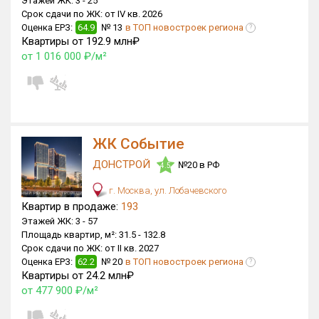
Этажей ЖК:
3 -
25
Домов с апартаментами
0 из 2
Срок сдачи по ЖК:
от IV кв. 2026
Квартир, апартаментов,
Оценка ЕРЗ:
64.9
№ 13
в ТОП новостроек региона
?
блоков в БД
1 697 из 727 935
Квартиры от 192.9 млн₽
от 1 016 000 ₽/м²
ЖК Событие
ДОНСТРОЙ
№20 в РФ
4.5
г. Москва, ул. Лобачевского
Квартир в продаже:
193
Этажей ЖК:
3 -
57
Площадь квартир, м²:
31.5 -
132.8
Срок сдачи по ЖК:
от II кв. 2027
Оценка ЕРЗ:
62.2
№ 20
в ТОП новостроек региона
?
Квартиры от 24.2 млн₽
от 477 900 ₽/м²