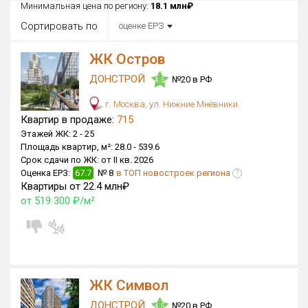
Все
Минимальная цена по региону:
18.1 млн₽
Сортировать по
оценке ЕРЗ
Район в городе
Все
ЖК Остров
ДОНСТРОЙ
Цена
№20 в РФ
4.5
₽/м²
млн ₽
от
до
г. Москва, ул. Нижние Мнёвники
Квартир в продаже:
715
Общая площадь, м²
Этажей ЖК:
2 -
25
от
до
Площадь квартир, м²:
28.0 -
539.6
Срок сдачи по ЖК:
от II кв. 2026
Срок сдачи
Оценка ЕРЗ:
67.7
№ 8
в ТОП новостроек региона
?
I кв. 2030
I кв. 2030
от
до
Квартиры от 22.4 млн₽
от 519 300 ₽/м²
Вид объекта
Кол-во комнат
ЖК Символ
Только новые
ДОНСТРОЙ
№20 в РФ
4.5