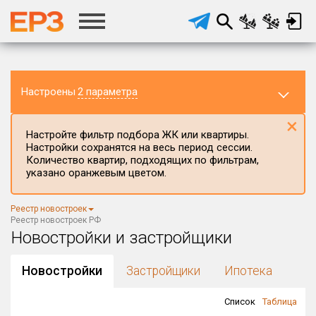
Настроены
2 параметра
×
Настройте фильтр подбора ЖК или квартиры.
Настройки сохранятся на весь период сессии.
Количество квартир, подходящих по фильтрам,
указано оранжевым цветом.
Регион ЖК
Все регионы
×
Реестр новостроек
Район в регионе
Реестр новостроек РФ
Все
Новостройки и застройщики
Населённый пункт
Новостройки
Застройщики
Ипотека
Список
Таблица
Округ