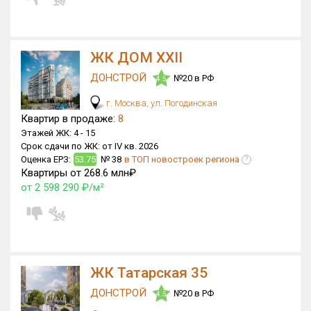
ЖК ДОМ XXII
ДОНСТРОЙ
№20 в РФ
4.5
г. Москва, ул. Погодинская
Квартир в продаже:
8
Этажей ЖК:
4 -
15
Срок сдачи по ЖК:
от IV кв. 2026
Оценка ЕРЗ:
53.75
№ 38
в ТОП новостроек региона
?
Квартиры от 268.6 млн₽
от 2 598 290 ₽/м²
ЖК Татарская 35
ДОНСТРОЙ
№20 в РФ
4.5