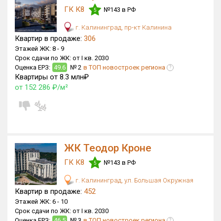
ГК К8
№143 в РФ
5
Только новые
г. Калининград, пр-кт Калинина
Оценка ЕРЗ ЖК
Квартир в продаже:
306
от
до
Этажей ЖК:
8 -
9
Срок сдачи по ЖК:
от I кв. 2030
Оценка ЕРЗ:
49.6
№ 2
в ТОП новостроек региона
?
с продажами
Квартиры от 8.3 млн₽
от 152 286 ₽/м²
Рейтинг ЕРЗ
Найдено:
ЖК Теодор Кроне
Жилых комплексов
581 из 581
Многоквартирных домов
1 548 из 1 548
ГК К8
№143 в РФ
5
Блокированных домов
12 из 12
г. Калининград, ул. Большая Окружная
Домов с апартаментами
55 из 55
Квартир в продаже:
452
Этажей ЖК:
6 -
10
Поселков таунхаусов
2 из 2
Срок сдачи по ЖК:
от I кв. 2030
Блокированных домов
3 из 3
Оценка ЕРЗ:
46.5
№ 3
в ТОП новостроек региона
?