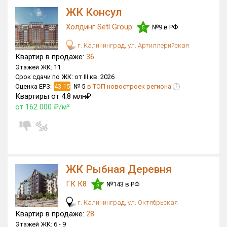
ЖК Консул
Холдинг Setl Group
№9 в РФ
5
г. Калининград, ул. Артиллерийская
Квартир в продаже:
36
Этажей ЖК:
11
Срок сдачи по ЖК:
от III кв. 2026
Оценка ЕРЗ:
43.15
№ 5
в ТОП новостроек региона
?
Квартиры от 4.8 млн₽
от 162 000 ₽/м²
ЖК Рыбная Деревня
ГК К8
№143 в РФ
5
г. Калининград, ул. Октябрьская
Квартир в продаже:
28
Этажей ЖК:
6 -
9