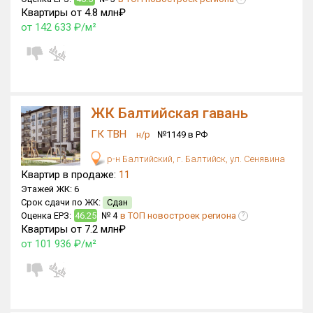
Квартиры от 4.8 млн₽
Квартир, апартаментов,
от 142 633 ₽/м²
блоков в БД
16 505 из 16 505
ЖК Балтийская гавань
ГК ТВН
н/р
№1149 в РФ
р-н Балтийский, г. Балтийск, ул. Сенявина
Квартир в продаже:
11
Этажей ЖК:
6
Срок сдачи по ЖК:
Сдан
Оценка ЕРЗ:
46.25
№ 4
в ТОП новостроек региона
?
Квартиры от 7.2 млн₽
от 101 936 ₽/м²