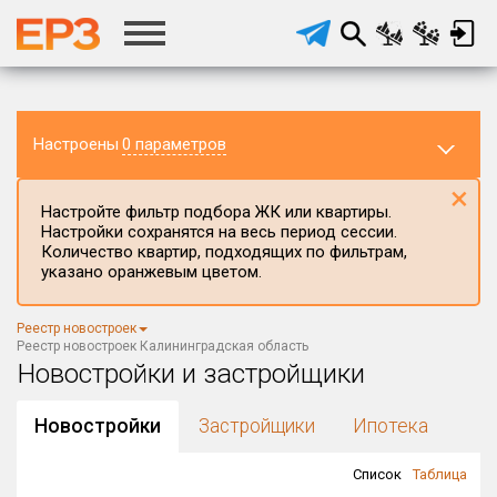
Настроены
0 параметров
×
Настройте фильтр подбора ЖК или квартиры.
Настройки сохранятся на весь период сессии.
Количество квартир, подходящих по фильтрам,
указано оранжевым цветом.
Регион ЖК
Реестр новостроек
Калининградская область
×
Реестр новостроек Калининградская область
Новостройки и застройщики
Район в регионе
Все
Новостройки
Застройщики
Ипотека
Населённый пункт
Список
Таблица