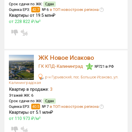
Срок сдачи по ЖК:
Сдан
Оценка ЕРЗ:
42.7
№ 6
в ТОП новостроек региона
?
Квартиры от 19.5 млн₽
от 228 822 ₽/м²
ЖК Новое Исаково
ГК КПД-Калининград
№721 в РФ
4.5
р-н Гурьевский, пос. Большое Исаково, ул.
Калининградская
Квартир в продаже:
3
Этажей ЖК:
6
Срок сдачи по ЖК:
Сдан
Оценка ЕРЗ:
40.5
№ 7
в ТОП новостроек региона
?
Квартиры от 5.1 млн₽
от 110 973 ₽/м²