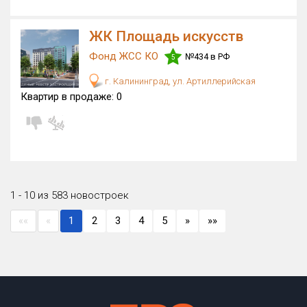
ЖК Площадь искусств
Фонд ЖСС КО
№434 в РФ
5
г. Калининград, ул. Артиллерийская
Квартир в продаже:
0
1 - 10 из 583 новостроек
««
«
1
2
3
4
5
»
»»