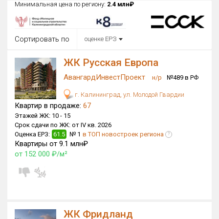
Минимальная цена по региону:
2.4 млн₽
Округ
Все
Сортировать по
оценке ЕРЗ
Район в городе
Все
ЖК Русская Европа
АвангардИнвестПроект
Цена
н/р
№489 в РФ
₽/м²
млн ₽
от
до
г. Калининград, ул. Молодой Гвардии
Квартир в продаже:
67
Общая площадь, м²
Этажей ЖК:
10 -
15
от
до
Срок сдачи по ЖК:
от IV кв. 2026
Оценка ЕРЗ:
61.5
№ 1
в ТОП новостроек региона
?
Срок сдачи
Квартиры от 9.1 млн₽
от
до
от 152 000 ₽/м²
Вид объекта
Кол-во комнат
ЖК Фридланд