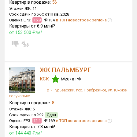
Квартир в продаже:
56
Этажей ЖК:
11
Срок сдачи по ЖК:
от III кв. 2028
Оценка ЕРЗ:
16.9
№ 134
в ТОП новостроек региона
?
Квартиры от 6.9 млн₽
от 153 500 ₽/м²
ЖК ПАЛЬМБУРГ
КСК
№267 в РФ
5
р-н Гурьевский, пос. Прибрежное, ул. Южное
полукольцо
Квартир в продаже:
8
Этажей ЖК:
5
Срок сдачи по ЖК:
Сдан
Оценка ЕРЗ:
12.1
№ 169
в ТОП новостроек региона
?
Квартиры от 7.8 млн₽
от 144 440 ₽/м²