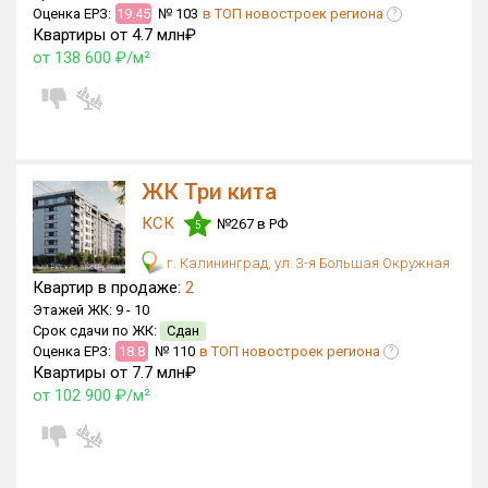
Оценка ЕРЗ:
19.45
№ 103
в ТОП новостроек региона
?
Квартиры от 4.7 млн₽
от 138 600 ₽/м²
ЖК Три кита
КСК
№267 в РФ
5
г. Калининград, ул. 3-я Большая Окружная
Квартир в продаже:
2
Этажей ЖК:
9 -
10
Срок сдачи по ЖК:
Сдан
Оценка ЕРЗ:
18.8
№ 110
в ТОП новостроек региона
?
Квартиры от 7.7 млн₽
от 102 900 ₽/м²