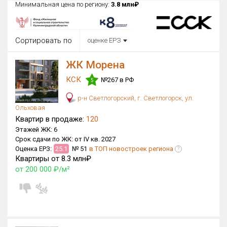
Минимальная цена по региону:
3.8 млн₽
Округ
Все
Сортировать по
оценке ЕРЗ
Район в городе
Все
ЖК Морена
КСК
№267 в РФ
Цена
5
₽/м²
млн ₽
от
до
р-н Светлогорский, г. Светлогорск, ул.
Ольховая
Общая площадь, м²
Квартир в продаже:
120
от
до
Этажей ЖК:
6
Срок сдачи по ЖК:
от IV кв. 2027
Срок сдачи
Оценка ЕРЗ:
25.1
№ 51
в ТОП новостроек региона
?
Сдан в 2015
IV кв. 2030
от
до
Квартиры от 8.3 млн₽
от 200 000 ₽/м²
Вид объекта
×
ДАП
×
МД
Кол-во комнат