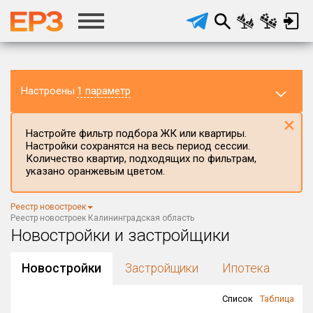
Настроены
1 параметр
×
Настройте фильтр подбора ЖК или квартиры.
Настройки сохранятся на весь период сессии.
Количество квартир, подходящих по фильтрам,
указано оранжевым цветом.
Регион ЖК
Реестр новостроек
Калининградская область
×
Реестр новостроек Калининградская область
Новостройки и застройщики
Район в регионе
Все
Новостройки
Застройщики
Ипотека
Населённый пункт
Список
Таблица