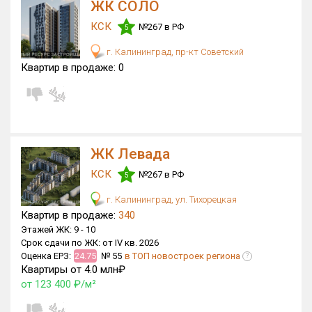
ЖК СОЛО
Только новые
КСК
№267 в РФ
5
Оценка ЕРЗ ЖК
г. Калининград, пр-кт Советский
от
до
Квартир в продаже:
0
с продажами
Рейтинг ЕРЗ
ЖК Левада
КСК
№267 в РФ
5
Найдено:
г. Калининград, ул. Тихорецкая
Жилых комплексов
29 из 581
Квартир в продаже:
340
Многоквартирных домов
95 из 1 548
Этажей ЖК:
9 -
10
Срок сдачи по ЖК:
от IV кв. 2026
Блокированных домов
0 из 12
Оценка ЕРЗ:
24.75
№ 55
в ТОП новостроек региона
?
Домов с апартаментами
0 из 55
Квартиры от 4.0 млн₽
от 123 400 ₽/м²
Поселков таунхаусов
0 из 2
Блокированных домов
0 из 3