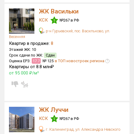
ЖК Васильки
КСК
№267 в РФ
5
р-н Гурьевский, пос. Васильково, ул.
Весенняя
Квартир в продаже:
8
Этажей ЖК:
10
Срок сдачи по ЖК:
Сдан
Оценка ЕРЗ:
17.7
№ 125
в ТОП новостроек региона
?
Квартиры от 8.8 млн₽
от 95 000 ₽/м²
ЖК Луччи
КСК
№267 в РФ
5
г. Калининград, ул. Александра Невского