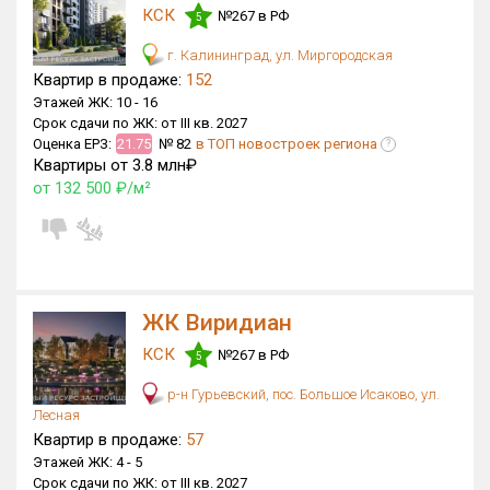
КСК
№267 в РФ
5
г. Калининград, ул. Миргородская
Квартир в продаже:
152
Этажей ЖК:
10 -
16
Срок сдачи по ЖК:
от III кв. 2027
Оценка ЕРЗ:
21.75
№ 82
в ТОП новостроек региона
?
Квартиры от 3.8 млн₽
от 132 500 ₽/м²
ЖК Виридиан
КСК
№267 в РФ
5
р-н Гурьевский, пос. Большое Исаково, ул.
Лесная
Квартир в продаже:
57
Этажей ЖК:
4 -
5
Срок сдачи по ЖК:
от III кв. 2027