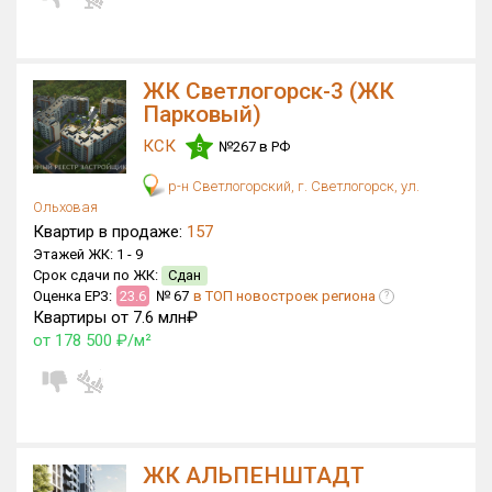
Квартир, апартаментов,
блоков в БД
900 из 16 505
ЖК Светлогорск-3 (ЖК
Парковый)
КСК
№267 в РФ
5
р-н Светлогорский, г. Светлогорск, ул.
Ольховая
Квартир в продаже:
157
Этажей ЖК:
1 -
9
Срок сдачи по ЖК:
Сдан
Оценка ЕРЗ:
23.6
№ 67
в ТОП новостроек региона
?
Квартиры от 7.6 млн₽
от 178 500 ₽/м²
ЖК АЛЬПЕНШТАДТ