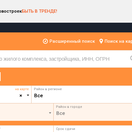
овостроек
БЫТЬ В ТРЕНДЕ!
Расширенный поиск
Поиск на ка
на карте
Район в регионе
×
Все
Район в городе
Все
²
Срок сдачи