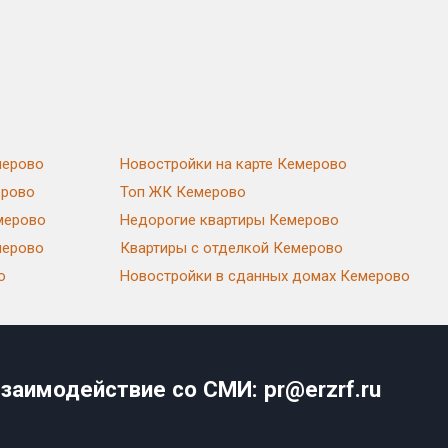
мерово
Новостройки на карте Кемерово
ерово
Топ ЖК Кемерово
мерово
Недорогие квартиры Кемерово
мерово
Квартиры с отделкой Кемерово
о
Новостройки в сданных домах Кемерово
заимодействие со СМИ: pr@erzrf.ru