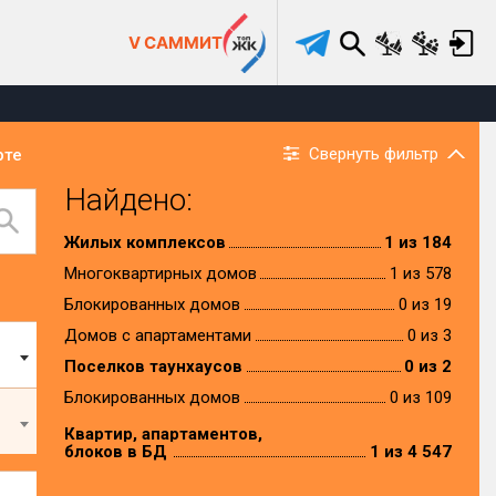
V САММИТ
Свернуть фильтр
рте
Найдено:
Жилых комплексов
1 из 184
Многоквартирных домов
1 из 578
Блокированных домов
0 из 19
Домов с апартаментами
0 из 3
Поселков таунхаусов
0 из 2
Блокированных домов
0 из 109
Квартир, апартаментов,
блоков в БД
1 из 4 547