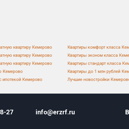
натную квартиру Кемерово
Квартиры комфорт класса Ке
натную квартиру Кемерово
Квартиры эконом класса Кем
натную квартиру Кемерово
Квартиры стандарт класса Ке
ю Кемерово
Квартиры до 1 млн рублей Ке
с ипотекой Кемерово
Лучшие новостройки Кемеров
08-27
info@erzrf.ru
В