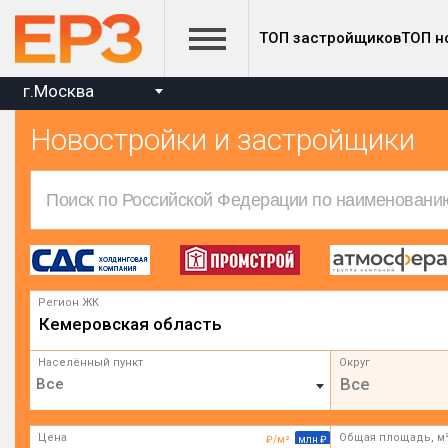
ТОП застройщиков
ТОП н
г.Москва
Новостройки и застройщики
Регион ЖК
Кемеровская область
Населённый пункт
Округ
Все
Цена
Общая площадь, м
₽/м²
млн ₽