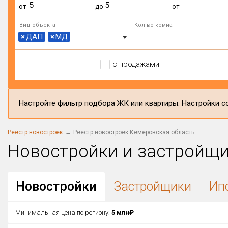
от
до
от
Вид объекта
Кол-во комнат
×
ДАП
×
МД
с продажами
Настройте фильтр подбора ЖК или квартиры. Настройки со
Реестр новостроек
Реестр новостроек Кемеровская область
Новостройки и застройщ
Новостройки
Застройщики
Ип
Минимальная цена по региону:
5 млн₽