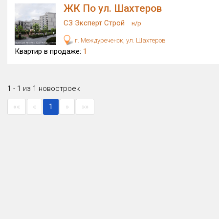
ЖК По ул. Шахтеров
СЗ Эксперт Строй
н/р
г. Междуреченск, ул. Шахтеров
Квартир в продаже:
1
1 - 1 из 1 новостроек
««
«
1
»
»»