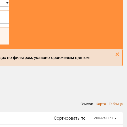
×
щих по фильтрам, указано оранжевым цветом.
Список
Карта
Таблица
Сортировать по
оценке ЕРЗ