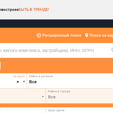
овостроек
БЫТЬ В ТРЕНДЕ!
Расширенный поиск
Поиск на ка
на карте
Район в регионе
×
Все
Район в городе
Все
²
Срок сдачи