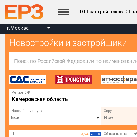
ТОП застройщиков
ТОП н
г.Москва
Новостройки и застройщики
Регион ЖК
Кемеровская область
Населённый пункт
Округ
Все
Цена
Общая площадь, м
₽/м²
млн ₽