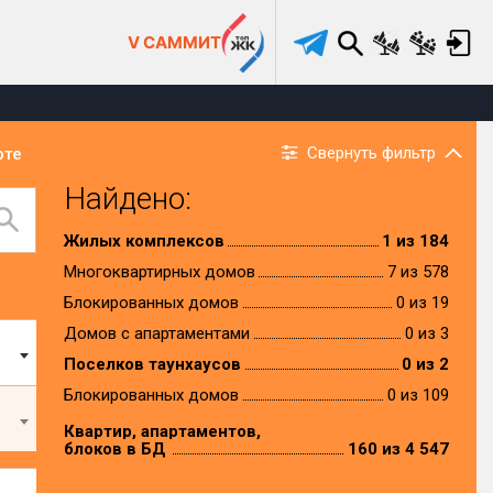
V САММИТ
Свернуть фильтр
рте
Найдено:
Жилых комплексов
1 из 184
Многоквартирных домов
7 из 578
Блокированных домов
0 из 19
Домов с апартаментами
0 из 3
Поселков таунхаусов
0 из 2
Блокированных домов
0 из 109
Квартир, апартаментов,
блоков в БД
160 из 4 547