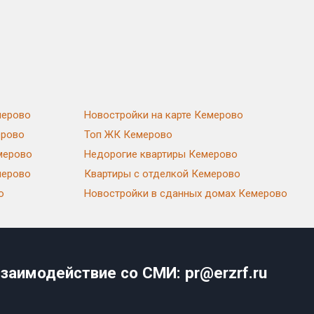
мерово
Новостройки на карте Кемерово
ерово
Топ ЖК Кемерово
мерово
Недорогие квартиры Кемерово
мерово
Квартиры с отделкой Кемерово
о
Новостройки в сданных домах Кемерово
заимодействие со СМИ: pr@erzrf.ru