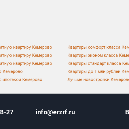
натную квартиру Кемерово
Квартиры комфорт класса Ке
натную квартиру Кемерово
Квартиры эконом класса Кем
натную квартиру Кемерово
Квартиры стандарт класса Ке
ю Кемерово
Квартиры до 1 млн рублей Ке
с ипотекой Кемерово
Лучшие новостройки Кемеров
08-27
info@erzrf.ru
В