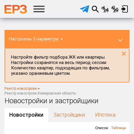
Настроены
3 параметра
×
×
Настройте фильтр подбора ЖК или квартиры.
Настройки сохранятся на весь период сессии.
Количество квартир, подходящих по фильтрам,
указано оранжевым цветом.
Регион ЖК
Реестр новостроек
Кемеровская область
×
Реестр новостроек Кемеровская область
Новостройки и застройщики
Район в регионе
Все
Новостройки
Застройщики
Ипотека
Населённый пункт
Список
Таблица