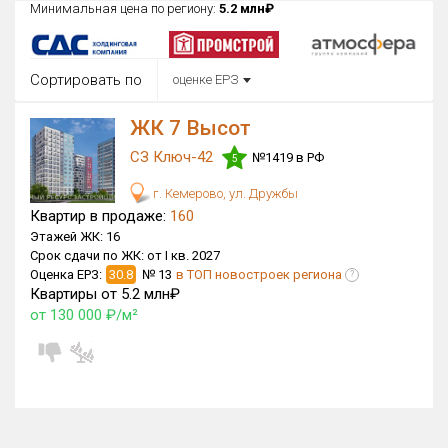
Минимальная цена по региону:
5.2 млн₽
Округ
Все
Сортировать по
оценке ЕРЗ
Район в городе
Все
ЖК 7 Высот
СЗ Ключ-42
№1419 в РФ
Цена
5
₽/м²
млн ₽
от
до
г. Кемерово, ул. Дружбы
Квартир в продаже:
160
Общая площадь, м²
Этажей ЖК:
16
от
до
Срок сдачи по ЖК:
от I кв. 2027
Оценка ЕРЗ:
30.8
№ 13
в ТОП новостроек региона
?
Срок сдачи
Квартиры от 5.2 млн₽
Сдан в 2023
I кв. 2027
от
до
от 130 000 ₽/м²
Вид объекта
×
ДАП
×
МД
Кол-во комнат