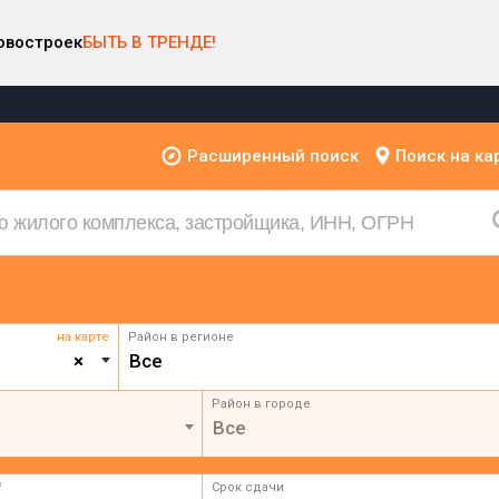
овостроек
БЫТЬ В ТРЕНДЕ!
Расширенный поиск
Поиск на ка
на карте
Район в регионе
×
Все
Район в городе
Все
²
Срок сдачи