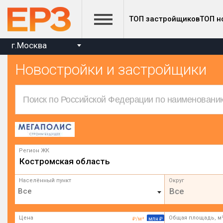
ТОП застройщиков
ТОП н
г.Москва
Новостройки и застройщики
Регион ЖК
Костромская область
Населённый пункт
Округ
Все
Цена
Общая площадь, м
₽/м²
млн ₽