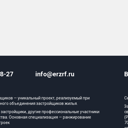
08-27
info@erzrf.ru
В
йщиков — уникальный проект, реализуемый при
С
ного объединения застройщиков жилья.
З
 застройщики, другие профессиональные участники
с
тва. Основная специализация — ранжирование
(
троек
7