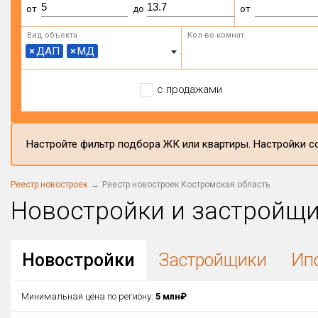
от
до
от
Вид объекта
Кол-во комнат
×
ДАП
×
МД
с продажами
Настройте фильтр подбора ЖК или квартиры. Настройки со
Реестр новостроек
Реестр новостроек Костромская область
Новостройки и застройщ
Новостройки
Застройщики
Ип
Минимальная цена по региону:
5 млн₽