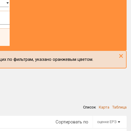
×
щих по фильтрам, указано оранжевым цветом.
Список
Карта
Таблица
Сортировать по
оценке ЕРЗ