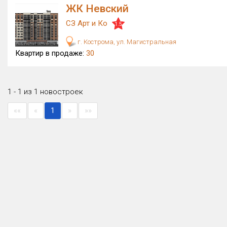
ЖК Невский
СЗ Арт и Ко
1.5
г. Кострома, ул. Магистральная
Квартир в продаже:
30
1 - 1 из 1 новостроек
««
«
1
»
»»