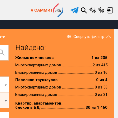
V САММИТ
Свернуть фильтр
рте
Найдено:
Жилых комплексов
1 из 235
Многоквартирных домов
2 из 415
Блокированных домов
0 из 16
Поселков таунхаусов
0 из 4
Многоквартирных домов
0 из 53
Блокированных домов
0 из 31
Квартир, апартаментов,
блоков в БД
30 из 1 460