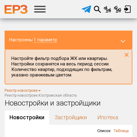
Настроены
1 параметр
×
Настройте фильтр подбора ЖК или квартиры.
Настройки сохранятся на весь период сессии.
Количество квартир, подходящих по фильтрам,
указано оранжевым цветом.
Регион ЖК
Реестр новостроек
Костромская область
×
Реестр новостроек Костромская область
Новостройки и застройщики
Район в регионе
Все
Новостройки
Застройщики
Ипотека
Населённый пункт
Список
Таблица