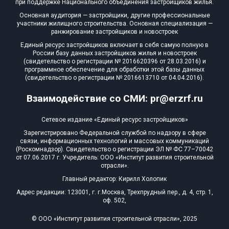
при поддержке Национального объединения застройщиков жилья.
Квартир, апартаментов,
Основная аудитория — застройщики, другие профессиональные
блоков в БД
0 из 1 460
участники жилищного строительства. Основная специализация —
ранжирование застройщиков и новостроек
Единый ресурс застройщиков включает в себя самую полную в
России базу данных застройщиков жилья и новостроек
(свидетельство о регистрации № 2016620396 от 28.03.2016) и
программное обеспечение для обработки этой базы данных
(свидетельство о регистрации № 2016613710 от 04.04.2016).
Взаимодействие со СМИ: pr@erzrf.ru
Сетевое издание «Единый ресурс застройщиков»
Зарегистрировано Федеральной службой по надзору в сфере
связи, информационных технологий и массовых коммуникаций
(Роскомнадзор). Свидетельство о регистрации ЭЛ № ФС 77–70042
от 07.06.2017 г. Учредитель: ООО «Институт развития строительной
отрасли».
Главный редактор: Кирилл Холопик
Адрес редакции: 123001, г. г.Москва, Трехпрудный пер., д. 4, стр. 1,
оф. 502,
© ООО «Институт развития строительной отрасли», 2025