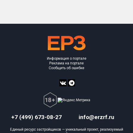
Только новые
Оценка ЕРЗ ЖК
от
до
с продажами
Информация о портале
Рейтинг ЕРЗ
Реклама на портале
Сообщить об ошибке
Найдено:
Жилых комплексов
1 из 236
Многоквартирных домов
1 из 416
Блокированных домов
0 из 16
Поселков таунхаусов
0 из 4
+7 (499) 673-08-27
info@erzrf.ru
Многоквартирных домов
0 из 53
Единый ресурс застройщиков — уникальный проект, реализуемый
Блокированных домов
0 из 31