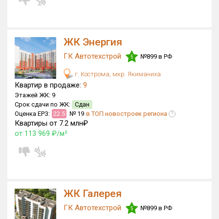
Квартир, апартаментов,
блоков в БД
316 из 1 460
ЖК Энергия
ГК Автотехстрой
№899 в РФ
5
г. Кострома, мкр. Якиманиха
Квартир в продаже:
9
Этажей ЖК:
9
Срок сдачи по ЖК:
Сдан
Оценка ЕРЗ:
22.5
№ 19
в ТОП новостроек региона
?
Квартиры от 7.2 млн₽
от 113 969 ₽/м²
ЖК Галерея
ГК Автотехстрой
№899 в РФ
5