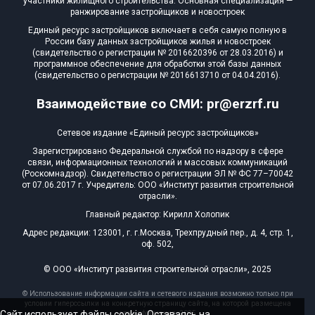
участники жилищного строительства. Основная специализация —
ранжирование застройщиков и новостроек
Единый ресурс застройщиков включает в себя самую полную в
России базу данных застройщиков жилья и новостроек
(свидетельство о регистрации № 2016620396 от 28.03.2016) и
программное обеспечение для обработки этой базы данных
(свидетельство о регистрации № 2016613710 от 04.04.2016).
Взаимодействие со СМИ: pr@erzrf.ru
Сетевое издание «Единый ресурс застройщиков»
Зарегистрировано Федеральной службой по надзору в сфере
связи, информационных технологий и массовых коммуникаций
(Роскомнадзор). Свидетельство о регистрации ЭЛ № ФС 77–70042
от 07.06.2017 г. Учредитель: ООО «Институт развития строительной
отрасли».
Главный редактор: Кирилл Холопик
Адрес редакции: 123001, г. г.Москва, Трехпрудный пер., д. 4, стр. 1,
оф. 502,
© ООО «Институт развития строительной отрасли», 2025
© Использование информации сайта и сетевого издания возможно только при
условии гиперссылки на конкретную страницу сайта, на которой размещена
Сайт использует файлы cookie. Оставаясь на
эта информация, 2025