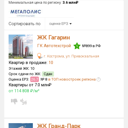
Минимальная цена по региону:
3.6 млн₽
Округ
Все
Сортировать по
оценке ЕРЗ
Район в городе
Все
ЖК Гагарин
ГК Автотехстрой
Цена
№899 в РФ
5
₽/м²
млн ₽
от
до
г. Кострома, ул. Привокзальная
Квартир в продаже:
10
Общая площадь, м²
Этажей ЖК:
10
от
до
Срок сдачи по ЖК:
Сдан
Оценка ЕРЗ:
26.7
№ 8
в ТОП новостроек региона
?
Срок сдачи
Квартиры от 7.0 млн₽
Сдан в 2015
IV кв. 2029
от
до
от 114 808 ₽/м²
Вид объекта
×
ДАП
×
МД
Кол-во комнат
ЖК Гранд-Парк