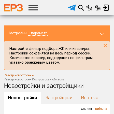
Настроены
1 параметр
×
Настройте фильтр подбора ЖК или квартиры.
Настройки сохранятся на весь период сессии.
Количество квартир, подходящих по фильтрам,
указано оранжевым цветом.
Регион ЖК
Реестр новостроек
Костромская область
×
Реестр новостроек Костромская область
Новостройки и застройщики
Район в регионе
Все
Новостройки
Застройщики
Ипотека
Населённый пункт
Список
Таблица