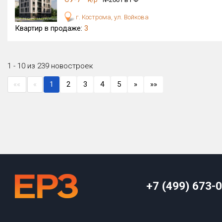
г. Кострома, ул. Войкова
Квартир в продаже:
3
1 - 10 из 239 новостроек
««
«
1
2
3
4
5
»
»»
+7 (499) 673-