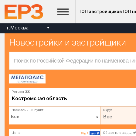
ТОП застройщиков
ТОП н
г.Москва
Новостройки и застройщики
Регион ЖК
Костромская область
Населённый пункт
Округ
Все
Цена
Общая площадь, м
₽/м²
млн ₽