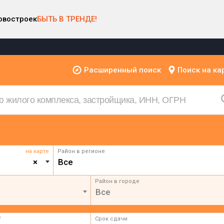
овостроек
БЫТЬ В ТРЕНДЕ!
Расширенный поиск
Поиск на ка
на карте
Район в регионе
×
Все
Район в городе
Все
²
Срок сдачи