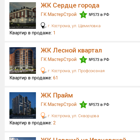
ЖК Сердце города
ГК МастерСтрой
№573 в РФ
5
г. Кострома, ул. Щемиловка
Квартир в продаже:
1
ЖК Лесной квартал
ГК МастерСтрой
№573 в РФ
5
г. Кострома, ул. Профсоюзная
Квартир в продаже:
61
ЖК Прайм
ГК МастерСтрой
№573 в РФ
5
г. Кострома, ул. Скворцова
Квартир в продаже:
2