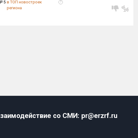
№ 5
в ТОП новостроек
?
региона
заимодействие со СМИ: pr@erzrf.ru