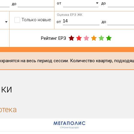
от
до
до
Оценка ЕРЗ ЖК
Только новые
от
до
Рейтинг ЕРЗ
хранятся на весь период сессии. Количество квартир, подходя
ики
отека