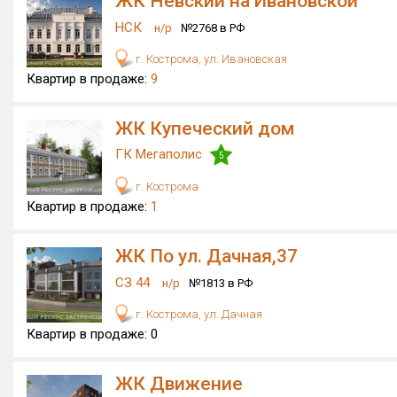
ЖК Невский на Ивановской
НСК
н/р
№2768 в РФ
г. Кострома, ул. Ивановская
Квартир в продаже:
9
ЖК Купеческий дом
ГК Мегаполис
5
г. Кострома
Квартир в продаже:
1
ЖК По ул. Дачная,37
СЗ 44
н/р
№1813 в РФ
г. Кострома, ул. Дачная
Квартир в продаже:
0
ЖК Движение