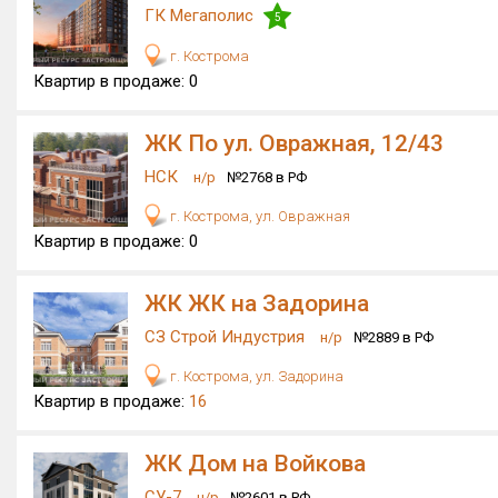
ГК Мегаполис
5
г. Кострома
Квартир в продаже:
0
ЖК По ул. Овражная, 12/43
НСК
н/р
№2768 в РФ
г. Кострома, ул. Овражная
Квартир в продаже:
0
ЖК ЖК на Задорина
СЗ Строй Индустрия
н/р
№2889 в РФ
г. Кострома, ул. Задорина
Квартир в продаже:
16
ЖК Дом на Войкова
СУ-7
н/р
№2601 в РФ