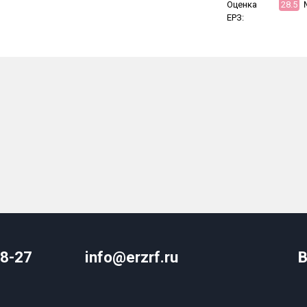
Оценка
28.5
ЕРЗ:
08-27
info@erzrf.ru
В