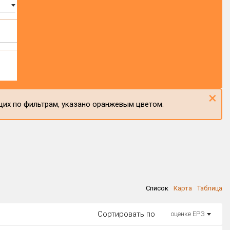
×
щих по фильтрам, указано оранжевым цветом.
Список
Карта
Таблица
Сортировать по
оценке ЕРЗ