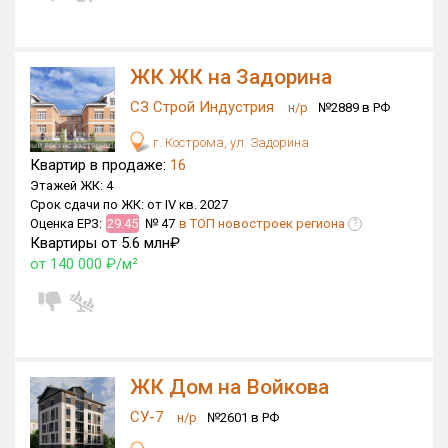
ЖК ЖК на Задорина
СЗ Строй Индустрия
н/р
№2889 в РФ
г. Кострома, ул. Задорина
Квартир в продаже:
16
Этажей ЖК:
4
Срок сдачи по ЖК:
от IV кв. 2027
Оценка ЕРЗ:
29.45
№ 47
в ТОП новостроек региона
?
Квартиры от 5.6 млн₽
от 140 000 ₽/м²
ЖК Дом на Войкова
СУ-7
н/р
№2601 в РФ