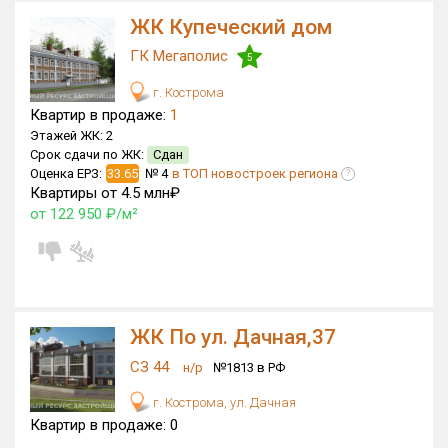
ЖК Купеческий дом
ГК Мегаполис
5
г. Кострома
Квартир в продаже:
1
Этажей ЖК:
2
Срок сдачи по ЖК:
Сдан
Оценка ЕРЗ:
33.65
№ 4
в ТОП новостроек региона
?
Квартиры от 4.5 млн₽
от 122 950 ₽/м²
ЖК По ул. Дачная,37
СЗ 44
н/р
№1813 в РФ
г. Кострома, ул. Дачная
Квартир в продаже:
0