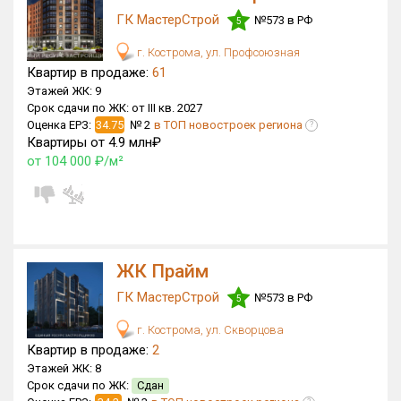
ГК МастерСтрой
№573 в РФ
5
Только новые
г. Кострома, ул. Профсоюзная
Оценка ЕРЗ ЖК
Квартир в продаже:
61
от
до
Этажей ЖК:
9
Срок сдачи по ЖК:
от III кв. 2027
Оценка ЕРЗ:
34.75
№ 2
в ТОП новостроек региона
?
с продажами
Квартиры от 4.9 млн₽
от 104 000 ₽/м²
Рейтинг ЕРЗ
Найдено:
ЖК Прайм
Жилых комплексов
236 из 236
Многоквартирных домов
416 из 416
ГК МастерСтрой
№573 в РФ
5
Блокированных домов
16 из 16
г. Кострома, ул. Скворцова
Поселков таунхаусов
4 из 4
Квартир в продаже:
2
Этажей ЖК:
8
Многоквартирных домов
53 из 53
Срок сдачи по ЖК:
Сдан
Блокированных домов
31 из 31