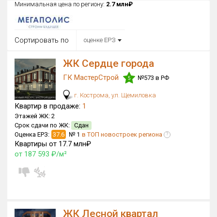
Минимальная цена по региону:
2.7 млн₽
Округ
Все
Сортировать по
оценке ЕРЗ
Район в городе
Все
ЖК Сердце города
ГК МастерСтрой
Цена
№573 в РФ
5
₽/м²
млн ₽
от
до
г. Кострома, ул. Щемиловка
Квартир в продаже:
1
Общая площадь, м²
Этажей ЖК:
2
от
до
Срок сдачи по ЖК:
Сдан
Оценка ЕРЗ:
37.6
№ 1
в ТОП новостроек региона
?
Срок сдачи
Квартиры от 17.7 млн₽
от
до
от 187 593 ₽/м²
Вид объекта
Кол-во комнат
ЖК Лесной квартал