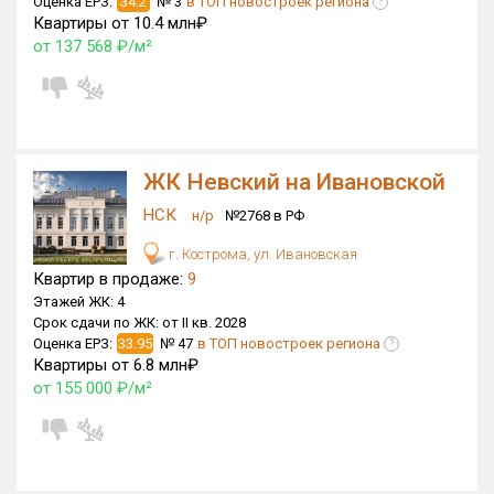
Оценка ЕРЗ:
34.2
№ 3
в ТОП новостроек региона
?
Квартиры от 10.4 млн₽
Квартир, апартаментов,
от 137 568 ₽/м²
блоков в БД
1 460 из 1 460
ЖК Невский на Ивановской
НСК
н/р
№2768 в РФ
г. Кострома, ул. Ивановская
Квартир в продаже:
9
Этажей ЖК:
4
Срок сдачи по ЖК:
от II кв. 2028
Оценка ЕРЗ:
33.95
№ 47
в ТОП новостроек региона
?
Квартиры от 6.8 млн₽
от 155 000 ₽/м²