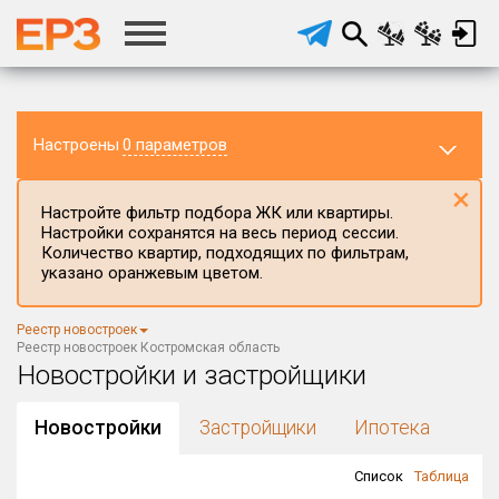
Настроены
0 параметров
×
Настройте фильтр подбора ЖК или квартиры.
Настройки сохранятся на весь период сессии.
Количество квартир, подходящих по фильтрам,
указано оранжевым цветом.
Регион ЖК
Реестр новостроек
Костромская область
×
Реестр новостроек Костромская область
Новостройки и застройщики
Район в регионе
Все
Новостройки
Застройщики
Ипотека
Населённый пункт
Список
Таблица