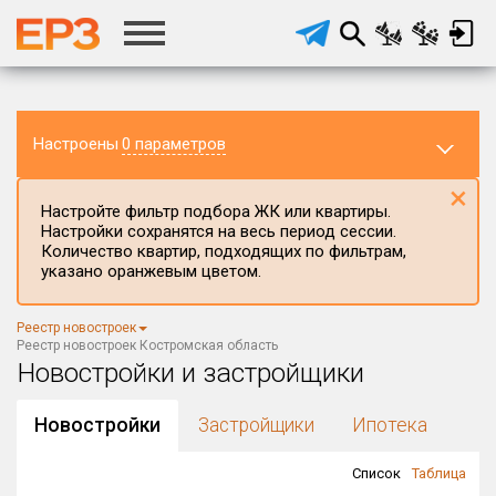
Настроены
0 параметров
×
Настройте фильтр подбора ЖК или квартиры.
Настройки сохранятся на весь период сессии.
Количество квартир, подходящих по фильтрам,
указано оранжевым цветом.
Регион ЖК
Реестр новостроек
Костромская область
×
Реестр новостроек Костромская область
Новостройки и застройщики
Район в регионе
Все
Новостройки
Застройщики
Ипотека
Населённый пункт
Список
Таблица