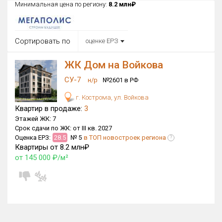
Минимальная цена по региону:
8.2 млн₽
Округ
Все
Сортировать по
оценке ЕРЗ
Район в городе
Все
ЖК Дом на Войкова
СУ-7
Цена
н/р
№2601 в РФ
₽/м²
млн ₽
от
до
г. Кострома, ул. Войкова
Квартир в продаже:
3
Общая площадь, м²
Этажей ЖК:
7
от
до
Срок сдачи по ЖК:
от III кв. 2027
Оценка ЕРЗ:
28.5
№ 5
в ТОП новостроек региона
?
Срок сдачи
Квартиры от 8.2 млн₽
от
до
от 145 000 ₽/м²
Вид объекта
Кол-во комнат