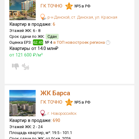
ГК ТОЧНО
№5 в РФ
3.5
Только новые
р-н Динской, ст. Динская, ул. Красная
Оценка ЕРЗ ЖК
Квартир в продаже:
6
от
до
Этажей ЖК:
6 -
8
Срок сдачи по ЖК:
Сдан
Оценка ЕРЗ:
62.45
№ 4
в ТОП новостроек региона
?
с продажами
Квартиры от 14.0 млн₽
от 121 600 ₽/м²
Рейтинг ЕРЗ
Найдено:
ЖК Барса
Жилых комплексов
23 из 783
Многоквартирных домов
175 из 3 375
ГК ТОЧНО
№5 в РФ
3.5
Блокированных домов
0 из 646
г. Новороссийск
Домов с апартаментами
0 из 172
Квартир в продаже:
690
Этажей ЖК:
2 -
24
Поселков таунхаусов
1 из 10
Площадь квартир, м²:
19.5 -
101.1
Многоквартирных домов
0 из 1
Срок сдачи по ЖК:
от IV кв. 2026