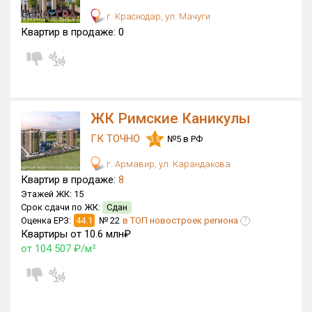
г. Краснодар, ул. Мачуги
Квартир в продаже:
0
ЖК Римские Каникулы
ГК ТОЧНО
№5 в РФ
3.5
г. Армавир, ул. Карандакова
Квартир в продаже:
8
Этажей ЖК:
15
Срок сдачи по ЖК:
Сдан
Оценка ЕРЗ:
44.1
№ 22
в ТОП новостроек региона
?
Квартиры от 10.6 млн₽
от 104 507 ₽/м²