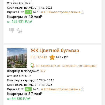
Этажей ЖК:
8 -
25
Срок сдачи по ЖК:
от II кв. 2026
Оценка ЕРЗ:
51.1
№ 13
в ТОП новостроек региона
?
Квартиры от 4.0 млн₽
от 126 931 ₽/м²
ЖК Цветной бульвар
ГК ТОЧНО
№5 в РФ
3.5
р-н Северский, ст. Северская, ул. Западная
Квартир в продаже:
377
Этажей ЖК:
6 -
9
Площадь квартир, м²:
28.5 -
164.5
Срок сдачи по ЖК:
от II кв. 2026
Оценка ЕРЗ:
46.6
№ 18
в ТОП новостроек региона
?
Квартиры от 3.7 млн₽
от 84 830 ₽/м²