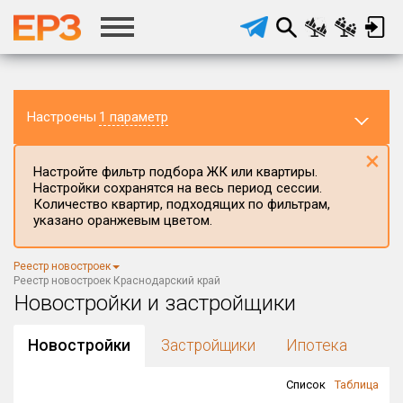
Настроены
1 параметр
×
Настройте фильтр подбора ЖК или квартиры.
Настройки сохранятся на весь период сессии.
Количество квартир, подходящих по фильтрам,
указано оранжевым цветом.
Регион ЖК
Реестр новостроек
Краснодарский край
×
Реестр новостроек Краснодарский край
Новостройки и застройщики
Район в регионе
Все
Новостройки
Застройщики
Ипотека
Населённый пункт
Список
Таблица