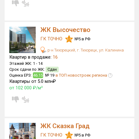
ЖК Высочество
ГК ТОЧНО
№5 в РФ
3.5
р-н Тихорецкий, г. Тихорецк, ул. Калинина
Квартир в продаже:
16
Этажей ЖК:
1 -
14
Срок сдачи по ЖК:
Сдан
Оценка ЕРЗ:
46.15
№ 19
в ТОП новостроек региона
?
Квартиры от 5.0 млн₽
от 102 000 ₽/м²
ЖК Сказка Град
ГК ТОЧНО
№5 в РФ
3.5