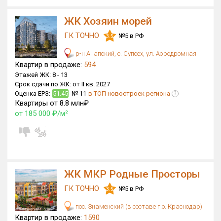
ЖК Хозяин морей
ГК ТОЧНО
№5 в РФ
3.5
р-н Анапский, с. Супсех, ул. Аэродромная
Квартир в продаже:
594
Этажей ЖК:
8 -
13
Срок сдачи по ЖК:
от II кв. 2027
Оценка ЕРЗ:
51.45
№ 11
в ТОП новостроек региона
?
Квартиры от 8.8 млн₽
от 185 000 ₽/м²
ЖК МКР Родные Просторы
ГК ТОЧНО
№5 в РФ
3.5
пос. Знаменский (в составе г.о. Краснодар)
Квартир в продаже:
1590