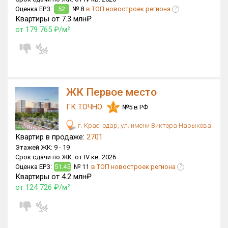
Оценка ЕРЗ:
52
№ 8
в ТОП новостроек региона
Блокированных домов
2 из 500
?
Квартиры от 7.3 млн₽
Квартир, апартаментов,
от 179 765 ₽/м²
блоков в БД
8 132 из 66 225
ЖК Первое место
ГК ТОЧНО
№5 в РФ
3.5
г. Краснодар, ул. имени Виктора Нарыкова
Квартир в продаже:
2701
Этажей ЖК:
9 -
19
Срок сдачи по ЖК:
от IV кв. 2026
Оценка ЕРЗ:
51.45
№ 11
в ТОП новостроек региона
?
Квартиры от 4.2 млн₽
от 124 726 ₽/м²