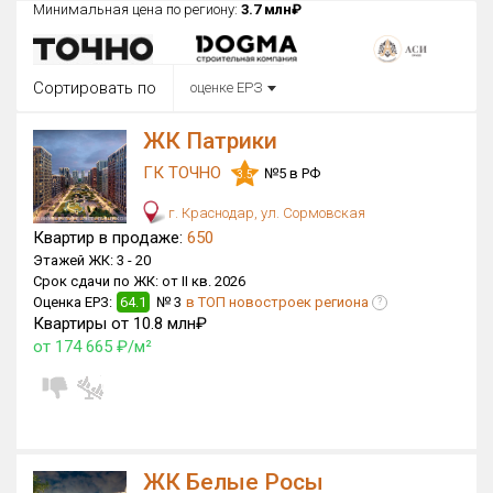
Минимальная цена по региону:
3.7 млн₽
Округ
Все
Сортировать по
оценке ЕРЗ
Район в городе
Все
ЖК Патрики
ГК ТОЧНО
№5 в РФ
Цена
3.5
₽/м²
млн ₽
от
до
г. Краснодар, ул. Сормовская
Квартир в продаже:
650
Общая площадь, м²
Этажей ЖК:
3 -
20
от
до
Срок сдачи по ЖК:
от II кв. 2026
Оценка ЕРЗ:
64.1
№ 3
в ТОП новостроек региона
?
Срок сдачи
Квартиры от 10.8 млн₽
Сдан в 2014
IV кв. 2029
от
до
от 174 665 ₽/м²
Вид объекта
Кол-во комнат
ЖК Белые Росы